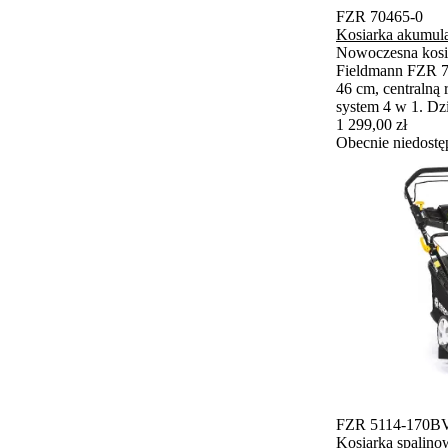
FZR 70465-0
Kosiarka akumul
Nowoczesna kosi
Fieldmann FZR 70
46 cm, centralną 
system 4 w 1. D
FAST POWER moż
1 299,00 zł
000 m² bez i z 
Obecnie niedostę
FZR 5114-170B
Kosiarka spalin