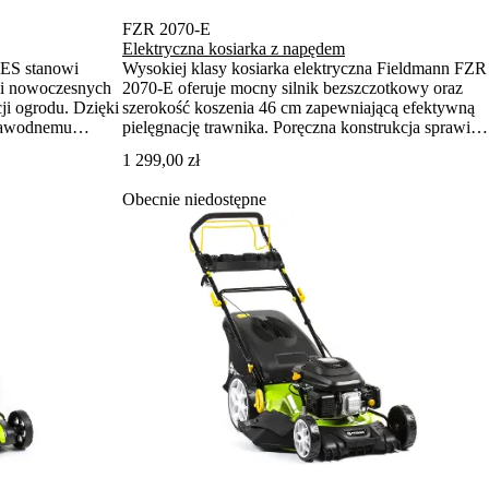
FZR 2070-E
Elektryczna kosiarka z napędem
ES stanowi
Wysokiej klasy kosiarka elektryczna Fieldmann FZR
u i nowoczesnych
2070-E oferuje mocny silnik bezszczotkowy oraz
cji ogrodu. Dzięki
szerokość koszenia 46 cm zapewniającą efektywną
ezawodnemu
pielęgnację trawnika. Poręczna konstrukcja sprawia,
koszenie
że kosiarka jest łatwa w obsłudze nawet na
1 299,00 zł
 zbędnego
większych obszarach do 1 400 m². Trwałe metalowe
podwozie i system koszenia 4 w 1 zapewniają długą
Obecnie niedostępne
żywotność i maksymalną wszechstronność.