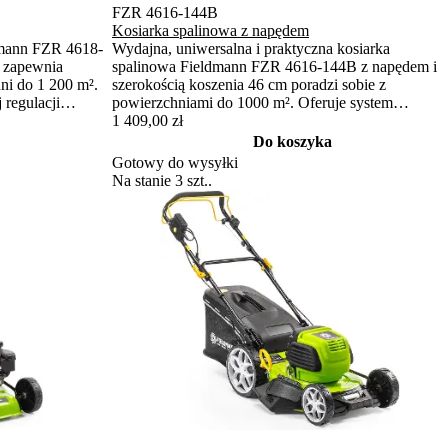
FZR 4616-144B
Kosiarka spalinowa z napędem
dmann FZR 4618-
Wydajna, uniwersalna i praktyczna kosiarka
 zapewnia
spalinowa Fieldmann FZR 4616-144B z napędem i
ni do 1 200 m².
szerokością koszenia 46 cm poradzi sobie z
 regulacji
powierzchniami do 1000 m². Oferuje system
 nawet w trudnym
koszenia 4 w 1, centralną regulację wysokości oraz
1 409,00 zł
nia długą
kosz na trawę ze wskaźnikiem napełnienia.
Do koszyka
Gotowy do wysyłki
Na stanie 3 szt..