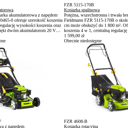
FZR 5115-170B
atorowa
Kosiarka spalinowa
arka akumulatorowa z napędem
Potężna, wszechstronna i trwała b
465-0 oferuje szerokość koszenia
Fieldmann FZR 5115-170B o skoku 
regulację wysokości koszenia oraz
cm może obsłużyć do 1 800 m². Of
zięki dwóm akumulatorom 20 V
koszenia 4 w 1, centralną regulacj
e obsługiwać powierzchnie do 1
odłamywak trawy z pełnym kierun
1 599,00 zł
maksymalnym komfortem.
pne
Obecnie niedostępne
V
FZR 4608-B
owa z napędem
Kosiarka rotacyjna