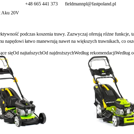
+48 665 441 373
fieldmannpl@fastpoland.pl
t Aku 20V
ktywność podczas koszenia trawy. Zazwyczaj oferują różne funkcje, t
u napędowi łatwo manewrują nawet na większych trawnikach, co oszc
ące się
Od najtańszych
Od najdroższych
Według rekomendacji
Według o