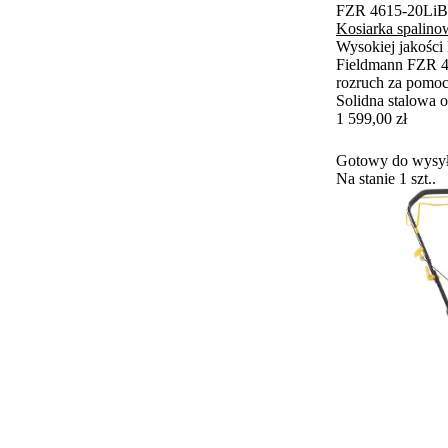
FZR 4615-20Li
Kosiarka spalino
Wysokiej jakości
Fieldmann FZR 4
rozruch za pomoc
Solidna stalowa 
cm zapewniają wy
1 599,00 zł
Dzięki systemowi 
wyrzucaniem lub
Gotowy do wysył
Na stanie 1 szt..