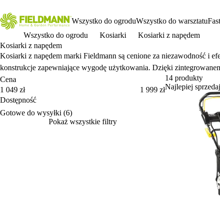
Wszystko do ogrodu
Wszystko do warsztatu
Fas
Wszystko do ogrodu
Kosiarki
Kosiarki z napędem
Kosiarki z napędem
Kosiarki z napędem marki Fieldmann są cenione za niezawodność i efe
konstrukcje zapewniające wygodę użytkowania. Dzięki zintegrowanem
14 produkty
Cena
Najlepiej sprzedaj
Cena
1 049 zł
1 999 zł
Dostępność
Dostępność
Gotowe do wysyłki
(6)
Pokaż wszystkie filtry