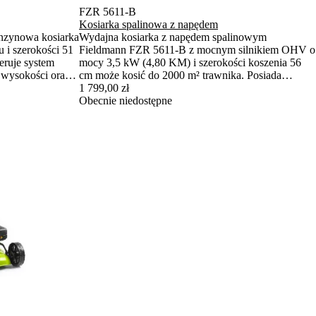
FZR 5611-B
Kosiarka spalinowa z napędem
enzynowa kosiarka
Wydajna kosiarka z napędem spalinowym
i szerokości 51
Fieldmann FZR 5611-B z mocnym silnikiem OHV o
eruje system
mocy 3,5 kW (4,80 KM) i szerokości koszenia 56
ę wysokości oraz
cm może kosić do 2000 m² trawnika. Posiada
kowskiem.
funkcja 4 w 1, centralną regulację wysokości
1 799,00 zł
koszenia i solidne stalowe podwozie gwarantują
Obecnie niedostępne
niezawodność i komfort pracy.