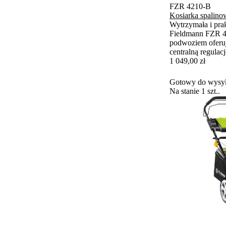
FZR 4210-B
Kosiarka spalin
Wytrzymała i pra
Fieldmann FZR 4
podwoziem oferuj
centralną regulac
3 w 1. Idealny wy
1 049,00 zł
trawników o powi
Gotowy do wysył
Na stanie 1 szt..