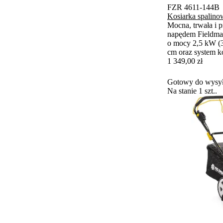
FZR 4611-144B
Kosiarka spalin
Mocna, trwała i p
napędem Fieldma
o mocy 2,5 kW (3
cm oraz system k
efektywnej pielę
1 349,00 zł
1 000 m².
Gotowy do wysył
Na stanie 1 szt..