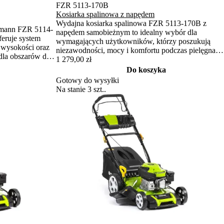
FZR 5113-170B
Kosiarka spalinowa z napędem
Wydajna kosiarka spalinowa FZR 5113-170B z
dmann FZR 5114-
napędem samobieżnym to idealny wybór dla
feruje system
wymagających użytkowników, którzy poszukują
ę wysokości oraz
niezawodności, mocy i komfortu podczas pielęgnacji
 dla obszarów do
większych ogrodów. Dzięki solidnej konstrukcji i
1 279,00 zł
nowoczesnym funkcjom poradzi sobie z większymi
Do koszyka
powierzchniami szybko i skutecznie.
Gotowy do wysyłki
Na stanie 3 szt..