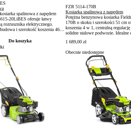
BES
FZR 5114-170B
wa
Kosiarka spalinowa z napędem
 kosiarka spalinowa z napędem
Potężna benzynowa kosiarka Fiel
615-20LiBES oferuje łatwy
170B o skoku i szerokości 51 cm o
ą rozrusznika elektrycznego.
koszenia 4 w 1, centralną regulacj
obudowa i szerokość koszenia 46
solidne stalowe podwozie. Idealne
dajne koszenie do 1 200 m².
1800 m².
4 w 1 poradzi sobie ze zbieraniem,
Do koszyka
1 689,00 zł
 mulczowaniem trawy.
ki
Obecnie niedostępne