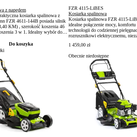
FZR 4115-LiBES
owa z napędem
Kosiarka spalinowa
raktyczna kosiarka spalinowa z
Kosiarka spalinowa FZR 4115-LiB
nn FZR 4611-144B posiada silnik
idealne połączenie mocy, komfort
,40 KM) , szerokość koszenia 46
technologii do codziennej pielęgna
oszenia 3 w 1. Idealny wybór do
rozrusznikowi elektrycznemu, ni
gnacji trawników o powierzchni do
silnikowi i praktycznym funkcjom 
Do koszyka
1 459,00 zł
przebiega szybko, wygodnie i bez
ki
wysiłku.
Obecnie niedostępne