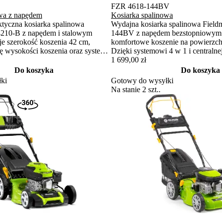
FZR 4618-144BV
owa z napędem
Kosiarka spalinowa
ktyczna kosiarka spalinowa
Wydajna kosiarka spalinowa Fiel
210-B z napędem i stalowym
144BV z napędem bezstopniowym
e szerokość koszenia 42 cm,
komfortowe koszenie na powierzch
ję wysokości koszenia oraz system
Dzięki systemowi 4 w 1 i centralnej
bór dla średniej wielkości
wysokości koszenia poradzi sobie
1 699,00 zł
erzchni do 900 m².
terenie. Solidna konstrukcja zapew
Do koszyka
Do koszyka
żywotność.
ki
Gotowy do wysyłki
Na stanie 2 szt..