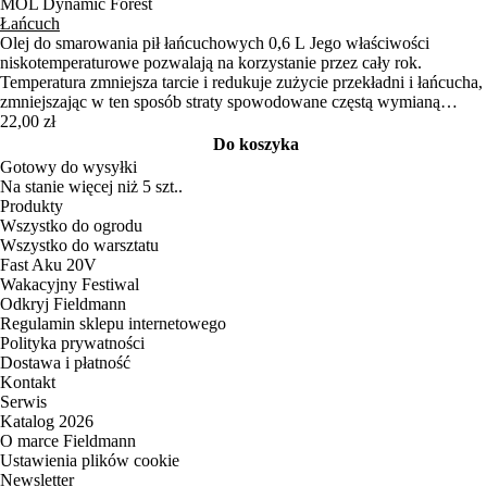
MOL Dynamic Forest
Łańcuch
Olej do smarowania pił łańcuchowych 0,6 L Jego właściwości
niskotemperaturowe pozwalają na korzystanie przez cały rok.
Temperatura zmniejsza tarcie i redukuje zużycie przekładni i łańcucha,
zmniejszając w ten sposób straty spowodowane częstą wymianą
elementów.
22,00 zł
Do koszyka
Gotowy do wysyłki
Na stanie więcej niż 5 szt..
Produkty
Wszystko do ogrodu
Wszystko do warsztatu
Fast Aku 20V
Wakacyjny Festiwal
Odkryj Fieldmann
Regulamin sklepu internetowego
Polityka prywatności
Dostawa i płatność
Kontakt
Serwis
Katalog 2026
O marce Fieldmann
Ustawienia plików cookie
Newsletter