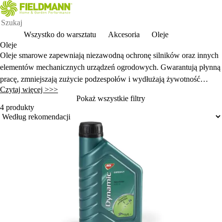
Wszystko do warsztatu
Akcesoria
Oleje
Oleje
Oleje smarowe zapewniaj
ą niezawodną ochronę silnik
ów oraz innych
elementów mechanicznych urz
ądzeń ogrodowych. Gwarantują płynną
pracę, zmniejszają zużycie podzespoł
ów i wyd
łużają żywotność
Czytaj więcej >>>
sprzętu. W ofercie znajdują się oleje do silnik
ów czterosuwowych,
Pokaż wszystkie filtry
mieszanki dwusuwowe, oleje hydrauliczne oraz specjalne
środki
4 produkty
smarne do pilarek i innego narzędzi.