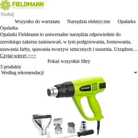
Wszystko do warsztatu
Narzędzia elektryczne
Opalarka
Opalarka
Opalarki Fieldmann to uniwersalne narz
ędzia odpowiednie do
szerokiego zakresu zastosowań, w tym podgrzewania, formowania,
usuwania farby, spawania tworzyw sztucznych i suszenia. Urządzenia
Czytaj więcej >>>
te oferują r
ó
żne ustawienia temperatury i przepływu powietrza, co
Pokaż wszystkie filtry
pozwala dostosować wydajność do konkretnych zadań. Ergonomiczna
3 produkty
konstrukcja i lekka budowa zapewniają wygodne użytkowanie, a
zintegrowane funkcje bezpieczeństwa, takie jak osłony ochronne i
automatyczne wyłączanie, zwiększają bezpieczeństwo użytkownika.