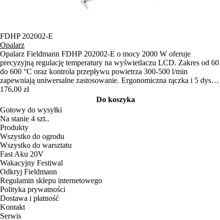
FDHP 202002-E
Opalarz
Opalarz Fieldmann FDHP 202002-E o mocy 2000 W oferuje
precyzyjną regulację temperatury na wyświetlaczu LCD. Zakres od 60
do 600 °C oraz kontrola przepływu powietrza 300-500 l/min
zapewniają uniwersalne zastosowanie. Ergonomiczna rączka i 5 dysz
zapewniają maksymalny komfort.
176,00 zł
Do koszyka
Gotowy do wysyłki
Na stanie 4 szt..
Produkty
Wszystko do ogrodu
Wszystko do warsztatu
Fast Aku 20V
Wakacyjny Festiwal
Odkryj Fieldmann
Regulamin sklepu internetowego
Polityka prywatności
Dostawa i płatność
Kontakt
Serwis