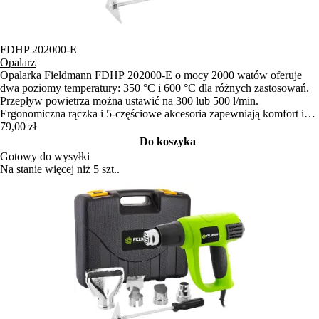
FDHP 202000-E
Opalarz
Opalarka Fieldmann FDHP 202000-E o mocy 2000 watów oferuje
dwa poziomy temperatury: 350 °C i 600 °C dla różnych zastosowań.
Przepływ powietrza można ustawić na 300 lub 500 l/min.
Ergonomiczna rączka i 5-częściowe akcesoria zapewniają komfort i
efektywność pracy.
79,00 zł
Do koszyka
Gotowy do wysyłki
Na stanie więcej niż 5 szt..