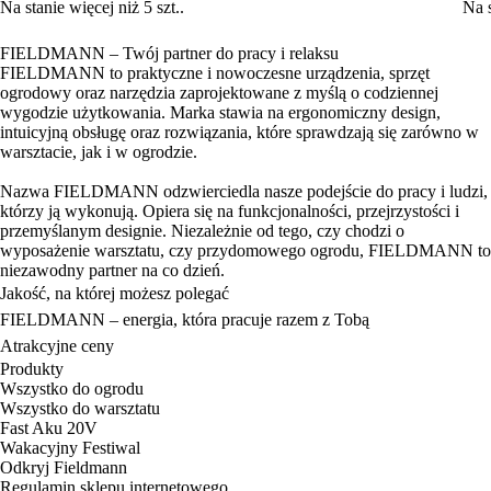
Na stanie więcej niż 5 szt..
Na s
FIELDMANN – Twój partner do pracy i relaksu
FIELDMANN to praktyczne i nowoczesne urządzenia, sprzęt
ogrodowy oraz narzędzia zaprojektowane z myślą o codziennej
wygodzie użytkowania. Marka stawia na ergonomiczny design,
intuicyjną obsługę oraz rozwiązania, które sprawdzają się zarówno w
warsztacie, jak i w ogrodzie.
Nazwa FIELDMANN odzwierciedla nasze podejście do pracy i ludzi,
którzy ją wykonują. Opiera się na funkcjonalności, przejrzystości i
przemyślanym designie. Niezależnie od tego, czy chodzi o
wyposażenie warsztatu, czy przydomowego ogrodu, FIELDMANN to
niezawodny partner na co dzień.
Jakość, na której możesz polegać
FIELDMANN – energia, która pracuje razem z Tobą
Atrakcyjne ceny
Produkty
Wszystko do ogrodu
Wszystko do warsztatu
Fast Aku 20V
Wakacyjny Festiwal
Odkryj Fieldmann
Regulamin sklepu internetowego