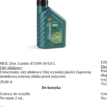
FZR
MOL Dyn. Garden 4T10W-30 0,6 L
Ekst
Olej silnikowy
Pom
Uniwersalny olej silnikowy Olej wysokiej jakości Zapewnia
dłu
dodatkową ochronę silnika przed zużyciem.
wsz
29,00 zł
33,0
Do koszyka
Gotowy do wysyłki
Got
Na stanie 2 szt..
Na s