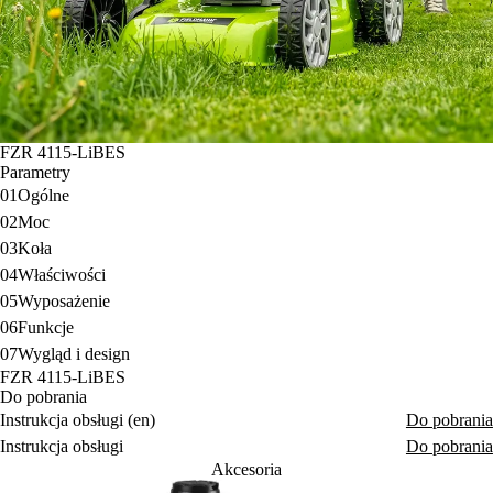
FZR 4115-LiBES
Parametry
01
Ogólne
02
Moc
03
Koła
04
Właściwości
05
Wyposażenie
06
Funkcje
07
Wygląd i design
FZR 4115-LiBES
Do pobrania
Instrukcja obsługi (en)
Do pobrania
Instrukcja obsługi
Do pobrania
Akcesoria