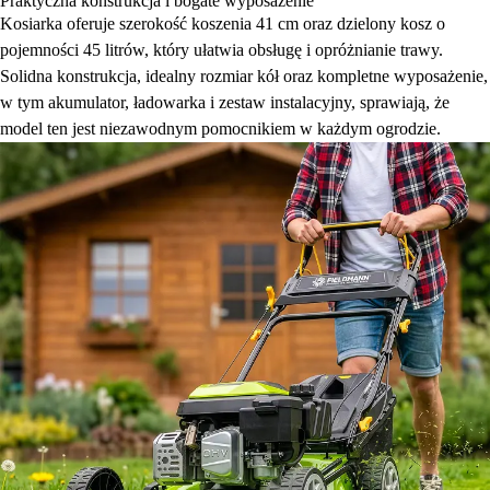
Praktyczna konstrukcja i bogate wyposażenie
Kosiarka oferuje szerokość koszenia 41 cm oraz dzielony kosz o
pojemności 45 litrów, który ułatwia obsługę i opróżnianie trawy.
Solidna konstrukcja, idealny rozmiar kół oraz kompletne wyposażenie,
w tym akumulator, ładowarka i zestaw instalacyjny, sprawiają, że
model ten jest niezawodnym pomocnikiem w każdym ogrodzie.