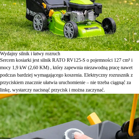
Wydajny silnik i łatwy rozruch
Sercem kosiarki jest silnik RATO RV125-S o pojemności 127 cm³ i
mocy 1,9 kW (2,60 KM) , który zapewnia niezawodną pracę nawet
podczas bardziej wymagającego koszenia. Elektryczny rozrusznik z
przyciskiem znacznie ułatwia uruchomienie – nie trzeba ciągnąć za
linkę, wystarczy nacisnąć przycisk i można zaczynać.