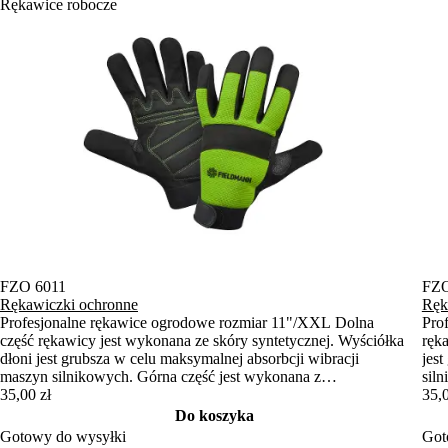
Rękawice robocze
FZO 6011
FZO
Rękawiczki ochronne
Ręk
Profesjonalne rękawice ogrodowe rozmiar 11"/XXL Dolna
Pro
część rękawicy jest wykonana ze skóry syntetycznej. Wyściółka
ręk
dłoni jest grubsza w celu maksymalnej absorbcji wibracji
jes
maszyn silnikowych. Górna część jest wykonana z
sil
elastycznego neoprenu, a palce są pokryte skórą syntetyczną.
35,00 zł
neo
35,0
Rękawiczki można również przymocować za pomocą taśmy
moż
Do koszyka
Velcro, co zapobiegnie ich ślizganiu.
zapo
Gotowy do wysyłki
Got