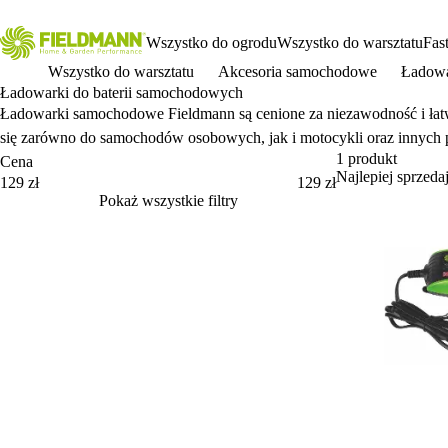
Wszystko do ogrodu
Wszystko do warsztatu
Fas
Wszystko do warsztatu
Akcesoria samochodowe
Ładowa
Ładowarki do baterii samochodowych
Ładowarki samochodowe Fieldmann są cenione za niezawodność i łatwo
się zar
ówno do samochodów osobowych, jak i motocykli oraz innych 
1 produkt
Cena
Najlepiej sprzedaj
Cena
129 zł
129 zł
Pokaż wszystkie filtry