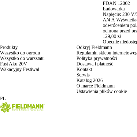
FDAN 12002
Ładowarka
Napięcie: 230 V/
A/4 A Wyświetla
odwróceniem pola
ochrona przed pr
samochodach, mo
129,00 zł
elektrycznych, 
Obecnie niedostę
Produkty
Odkryj Fieldmann
marynarstwie itp
Wszystko do ogrodu
Regulamin sklepu internetowe
Ah) Lead Acidlt
Wszystko do warsztatu
Polityka prywatności
Fast Aku 20V
Dostawa i płatność
Wakacyjny Festiwal
Kontakt
Serwis
Katalog 2026
O marce Fieldmann
Ustawienia plików cookie
PL