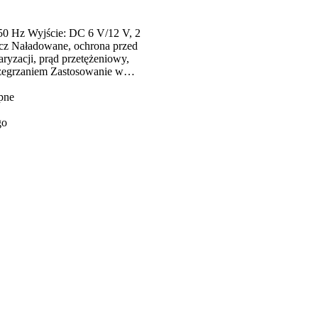
50 Hz Wyjście: DC 6 V/12 V, 2
cz Naładowane, ochrona przed
ryzacji, prąd przetężeniowy,
zegrzaniem Zastosowanie w
tocyklach, samochodach
samochodach zabawkowych,
pne
. z ołowiową baterią 6V/12V (4-120
go