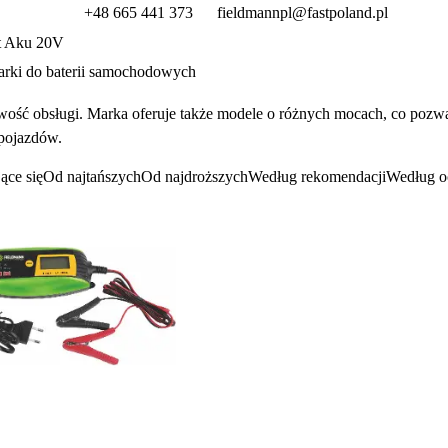
+48 665 441 373
fieldmannpl@fastpoland.pl
t Aku 20V
rki do baterii samochodowych
ść obsługi. Marka oferuje także modele o r
ó
żnych mocach, co pozwa
pojazdów.
ące się
Od najtańszych
Od najdroższych
Według rekomendacji
Według o