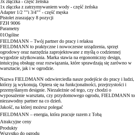
3x złączka - część żeńska
1x złączka z zatrzymywaniem wody - część żeńska
Adapter 1/2 ""i 3/4"" - część męska
Pistolet zraszający 8 pozycji
FZH 9006
Parametry
01
Ogólne
FIELDMANN – Twój partner do pracy i relaksu
FIELDMANN to praktyczne i nowoczesne urządzenia, sprzęt
ogrodowy oraz narzędzia zaprojektowane z myślą o codziennej
wygodzie użytkowania. Marka stawia na ergonomiczny design,
intuicyjną obsługę oraz rozwiązania, które sprawdzają się zarówno w
warsztacie, jak i w ogrodzie.
Nazwa FIELDMANN odzwierciedla nasze podejście do pracy i ludzi,
którzy ją wykonują. Opiera się na funkcjonalności, przejrzystości i
przemyślanym designie. Niezależnie od tego, czy chodzi o
wyposażenie warsztatu, czy przydomowego ogrodu, FIELDMANN to
niezawodny partner na co dzień.
Jakość, na której możesz polegać
FIELDMANN – energia, która pracuje razem z Tobą
Atrakcyjne ceny
Produkty
Wszystko do ogrodu