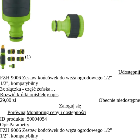
(1)
Udostępnij
FZH 9006 Zestaw końcówek do węża ogrodowego 1/2"
1/2", kompatybilny
3x złączka - część żeńska
1x złączka z zatrzymywaniem wody - część żeńska
Rozwiń krótki opis
Pełny opis
Adapter 1/2 ""i 3/4"" - część męska
29,00 zł
Obecnie niedostępne
Pistolet zraszający 8 pozycji
Zaloguj się
Porównaj
Monitoring ceny i dostępności
ID produktu: 50004054
Opis
Parametry
FZH 9006 Zestaw końcówek do węża ogrodowego 1/2"
1/2", kompatybilny