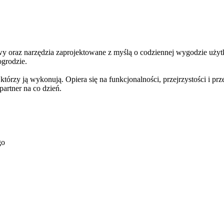
oraz narzędzia zaprojektowane z myślą o codziennej wygodzie użytk
ogrodzie.
rzy ją wykonują. Opiera się na funkcjonalności, przejrzystości i prz
rtner na co dzień.
go