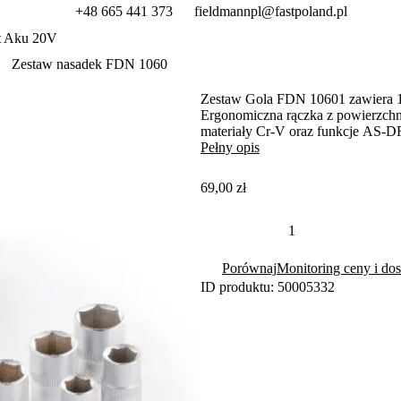
+48 665 441 373
fieldmannpl@fastpoland.pl
t Aku 20V
Zestaw nasadek FDN 1060
Zestaw Gola FDN 10601 zawiera 12 
Ergonomiczna rączka z powierzchn
materiały Cr-V oraz funkcje AS-D
Pełny opis
69,00 zł
Porównaj
Monitoring ceny i dos
ID produktu: 50005332