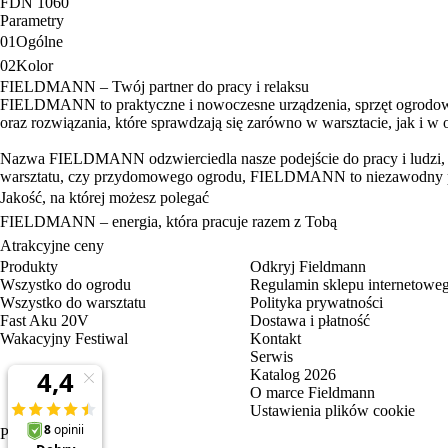
FDN 1060
Parametry
01
Ogólne
02
Kolor
FIELDMANN – Twój partner do pracy i relaksu
FIELDMANN to praktyczne i nowoczesne urządzenia, sprzęt ogrodowy 
oraz rozwiązania, które sprawdzają się zarówno w warsztacie, jak i w 
Nazwa FIELDMANN odzwierciedla nasze podejście do pracy i ludzi, któ
warsztatu, czy przydomowego ogrodu, FIELDMANN to niezawodny pa
Jakość, na której możesz polegać
FIELDMANN – energia, która pracuje razem z Tobą
Atrakcyjne ceny
Produkty
Odkryj Fieldmann
Wszystko do ogrodu
Regulamin sklepu internetowe
Wszystko do warsztatu
Polityka prywatności
Fast Aku 20V
Dostawa i płatność
Wakacyjny Festiwal
Kontakt
Serwis
Katalog 2026
O marce Fieldmann
Ustawienia plików cookie
PL