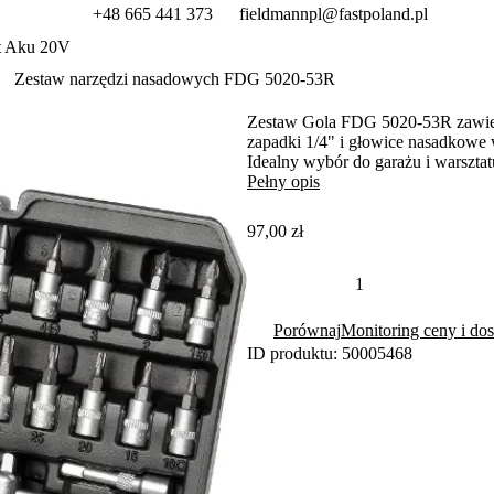
+48 665 441 373
fieldmannpl@fastpoland.pl
t Aku 20V
Zestaw narzędzi nasadowych FDG 5020-53R
Zestaw Gola FDG 5020-53R zawiera
zapadki 1/4" i głowice nasadkowe
Idealny wybór do garażu i warsztat
Pełny opis
97,00 zł
Porównaj
Monitoring ceny i dos
ID produktu: 50005468