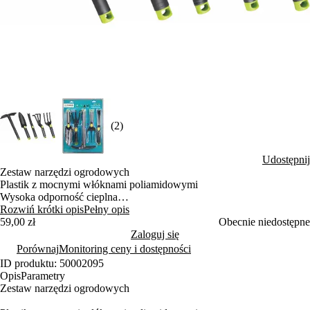
(2)
Udostępnij
Zestaw narzędzi ogrodowych
Plastik z mocnymi włóknami poliamidowymi
Wysoka odporność cieplna
Długa trwałość
Rozwiń krótki opis
Pełny opis
59,00 zł
Obecnie niedostępne
Zaloguj się
Porównaj
Monitoring ceny i dostępności
ID produktu: 50002095
Opis
Parametry
Zestaw narzędzi ogrodowych