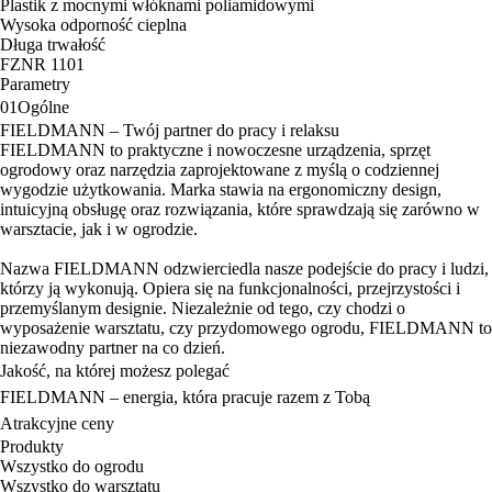
Plastik z mocnymi włóknami poliamidowymi
Wysoka odporność cieplna
Długa trwałość
FZNR 1101
Parametry
01
Ogólne
FIELDMANN – Twój partner do pracy i relaksu
FIELDMANN to praktyczne i nowoczesne urządzenia, sprzęt
ogrodowy oraz narzędzia zaprojektowane z myślą o codziennej
wygodzie użytkowania. Marka stawia na ergonomiczny design,
intuicyjną obsługę oraz rozwiązania, które sprawdzają się zarówno w
warsztacie, jak i w ogrodzie.
Nazwa FIELDMANN odzwierciedla nasze podejście do pracy i ludzi,
którzy ją wykonują. Opiera się na funkcjonalności, przejrzystości i
przemyślanym designie. Niezależnie od tego, czy chodzi o
wyposażenie warsztatu, czy przydomowego ogrodu, FIELDMANN to
niezawodny partner na co dzień.
Jakość, na której możesz polegać
FIELDMANN – energia, która pracuje razem z Tobą
Atrakcyjne ceny
Produkty
Wszystko do ogrodu
Wszystko do warsztatu