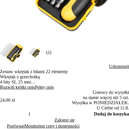
(2)
Udostępnij
Zestaw wkrętak z bitami 22 elementy
Wkrętak z grzechotką
4 bity SL 25 mm
4 bity PH Philips 25 mm
Rozwiń krótki opis
Pełny opis
4 bity PZ Pozidriv 25 mm
Gotowy do wysyłki
4 klucze imbusowe TORX 25 mm
na stanie więcej niż 5 szt.
24,00 zł
4 klucze imbusowe HEX 25 mm
Wysyłka w PONIEDZIAŁEK.
U Ciebie od 11.8.
Dodaj do koszyka
Zaloguj się
Porównaj
Monitoring ceny i dostępności