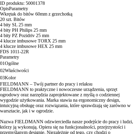
ID produktu: 50001378
Opis
Parametry
Wkrętak do bitów 60mm z grzechotką
20 szt. Bitów
4 bity SL 25 mm
4 bity PH Philips 25 mm
4 bity PZ Pozidriv 25 mm
4 klucze imbusowe TORX 25 mm
4 klucze imbusowe HEX 25 mm
FDS 1011-22R
Parametry
01
Ogólne
02
Właściwości
03
Kolor
FIELDMANN – Twój partner do pracy i relaksu
FIELDMANN to praktyczne i nowoczesne urządzenia, sprzęt
ogrodowy oraz narzędzia zaprojektowane z myślą o codziennej
wygodzie użytkowania. Marka stawia na ergonomiczny design,
intuicyjną obsługę oraz rozwiązania, które sprawdzają się zarówno w
warsztacie, jak i w ogrodzie.
Nazwa FIELDMANN odzwierciedla nasze podejście do pracy i ludzi,
którzy ją wykonują. Opiera się na funkcjonalności, przejrzystości i
przemyślanym designie. Niezależnie od tego, czy chodzi o