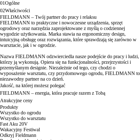
01
Ogólne
02
Właściwości
FIELDMANN – Twój partner do pracy i relaksu
FIELDMANN to praktyczne i nowoczesne urządzenia, sprzęt
ogrodowy oraz narzędzia zaprojektowane z myślą o codziennej
wygodzie użytkowania. Marka stawia na ergonomiczny design,
intuicyjną obsługę oraz rozwiązania, które sprawdzają się zarówno w
warsztacie, jak i w ogrodzie.
Nazwa FIELDMANN odzwierciedla nasze podejście do pracy i ludzi,
którzy ją wykonują. Opiera się na funkcjonalności, przejrzystości i
przemyślanym designie. Niezależnie od tego, czy chodzi o
wyposażenie warsztatu, czy przydomowego ogrodu, FIELDMANN to
niezawodny partner na co dzień.
Jakość, na której możesz polegać
FIELDMANN – energia, która pracuje razem z Tobą
Atrakcyjne ceny
Produkty
Wszystko do ogrodu
Wszystko do warsztatu
Fast Aku 20V
Wakacyjny Festiwal
Odkryj Fieldmann