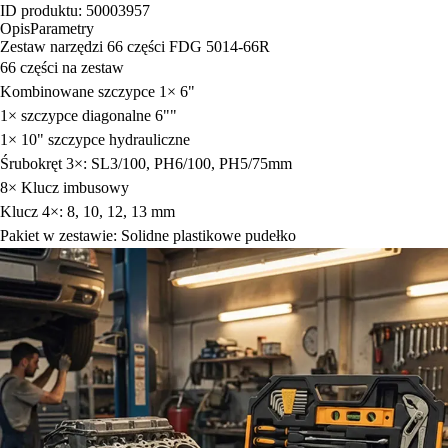
ID produktu: 50003957
Opis
Parametry
Zestaw narzędzi 66 części FDG 5014-66R
66 części na zestaw
Kombinowane szczypce 1× 6"
1× szczypce diagonalne 6""
1× 10" szczypce hydrauliczne
Śrubokręt 3×: SL3/100, PH6/100, PH5/75mm
8× Klucz imbusowy
Klucz 4×: 8, 10, 12, 13 mm
Pakiet w zestawie: Solidne plastikowe pudełko