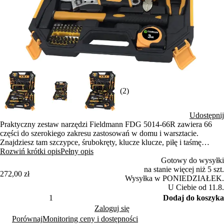
(2)
Udostępnij
Praktyczny zestaw narzędzi Fieldmann FDG 5014-66R zawiera 66
części do szerokiego zakresu zastosowań w domu i warsztacie.
Znajdziesz tam szczypce, śrubokręty, klucze klucze, piłę i taśmę
mierną. Wszystko jest przechowywane w solidnym plastikowym
Rozwiń krótki opis
Pełny opis
pudełku dla łatwego przenoszenia.
Gotowy do wysyłki
na stanie więcej niż 5 szt.
272,00 zł
Wysyłka w PONIEDZIAŁEK.
U Ciebie od 11.8.
Dodaj do koszyka
Zaloguj się
Porównaj
Monitoring ceny i dostępności