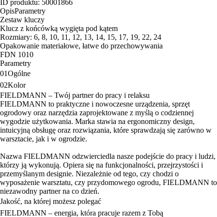
ID produktu: 50001866
Opis
Parametry
Zestaw kluczy
Klucz z końcówką wygięta pod kątem
Rozmiary: 6, 8, 10, 11, 12, 13, 14, 15, 17, 19, 22, 24
Opakowanie materiałowe, łatwe do przechowywania
FDN 1010
Parametry
01
Ogólne
02
Kolor
FIELDMANN – Twój partner do pracy i relaksu
FIELDMANN to praktyczne i nowoczesne urządzenia, sprzęt
ogrodowy oraz narzędzia zaprojektowane z myślą o codziennej
wygodzie użytkowania. Marka stawia na ergonomiczny design,
intuicyjną obsługę oraz rozwiązania, które sprawdzają się zarówno w
warsztacie, jak i w ogrodzie.
Nazwa FIELDMANN odzwierciedla nasze podejście do pracy i ludzi,
którzy ją wykonują. Opiera się na funkcjonalności, przejrzystości i
przemyślanym designie. Niezależnie od tego, czy chodzi o
wyposażenie warsztatu, czy przydomowego ogrodu, FIELDMANN to
niezawodny partner na co dzień.
Jakość, na której możesz polegać
FIELDMANN – energia, która pracuje razem z Tobą