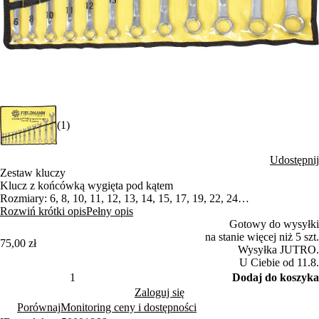
(1)
Udostępnij
Zestaw kluczy
Klucz z końcówką wygięta pod kątem
Rozmiary: 6, 8, 10, 11, 12, 13, 14, 15, 17, 19, 22, 24
Opakowanie materiałowe, łatwe do przechowywania
Rozwiń krótki opis
Pełny opis
Gotowy do wysyłki
na stanie więcej niż 5 szt.
75,00 zł
Wysyłka JUTRO.
U Ciebie od 11.8.
Dodaj do koszyka
Zaloguj się
Porównaj
Monitoring ceny i dostępności