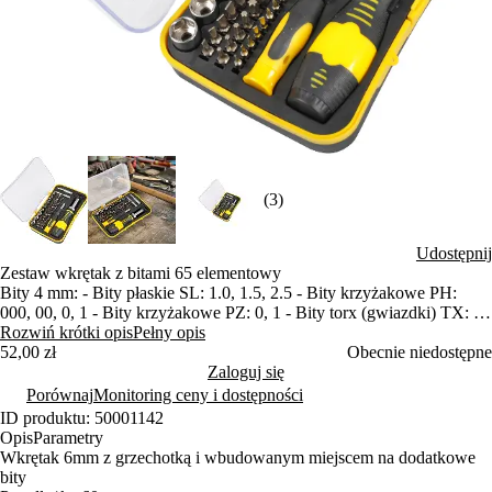
(3)
Udostępnij
Zestaw wkrętak z bitami 65 elementowy
Bity 4 mm: - Bity płaskie SL: 1.0, 1.5, 2.5 - Bity krzyżakowe PH:
000, 00, 0, 1 - Bity krzyżakowe PZ: 0, 1 - Bity torx (gwiazdki) TX: 5,
6, 7, 8, 9, 10 - Bity hex (imbusy) H: 0.7, 0.9, 1.3, 1.5, 2.0
Rozwiń krótki opis
Pełny opis
Bity 6 mm: - Bity płaskie SL: 3.0, 4.0, 5.0, 6.0, 7.0 - Bity krzyżakowe
52,00 zł
Obecnie niedostępne
PH: 0, 1, 2, 3 - Bity krzyżakowe PZ: 0, 1, 2, 3 - Bity torx (gwiazdki )
Zaloguj się
TX: 10, 15, 20, 25, 30, 40 - Bity hex (imbusy) H: 3, 4, 5, 6 - Bity
Porównaj
Monitoring ceny i dostępności
square (kwadraty) SQ: 0, 1, 2, 3
ID produktu: 50001142
¼“ głowica nasadowa: - Głowice nasadowe M: 5, 6, 7, 8, 9, 10, 11,
Opis
Parametry
12, 13
Wkrętak 6mm z grzechotką i wbudowanym miejscem na dodatkowe
bity