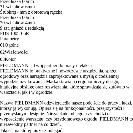
Przedłużka 60mm
31 szt. bitów 6mm
Śrubkręt 4mm z obrotową rączką
Przedłużka 60mm
20 szt. bitów 4mm
9 szt. gniazd z redukcją
FDS 1005-65R
Parametry
01
Ogólne
02
Właściwości
03
Kolor
FIELDMANN – Twój partner do pracy i relaksu
FIELDMANN to praktyczne i nowoczesne urządzenia, sprzęt
ogrodowy oraz narzędzia zaprojektowane z myślą o codziennej
wygodzie użytkowania. Marka stawia na ergonomiczny design,
intuicyjną obsługę oraz rozwiązania, które sprawdzają się zarówno w
warsztacie, jak i w ogrodzie.
Nazwa FIELDMANN odzwierciedla nasze podejście do pracy i ludzi,
którzy ją wykonują. Opiera się na funkcjonalności, przejrzystości i
przemyślanym designie. Niezależnie od tego, czy chodzi o
wyposażenie warsztatu, czy przydomowego ogrodu, FIELDMANN to
niezawodny partner na co dzień.
Jakość, na której możesz polegać