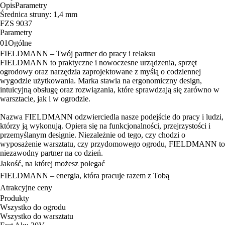
Opis
Parametry
Średnica struny: 1,4 mm
FZS 9037
Parametry
01
Ogólne
FIELDMANN – Twój partner do pracy i relaksu
FIELDMANN to praktyczne i nowoczesne urządzenia, sprzęt
ogrodowy oraz narzędzia zaprojektowane z myślą o codziennej
wygodzie użytkowania. Marka stawia na ergonomiczny design,
intuicyjną obsługę oraz rozwiązania, które sprawdzają się zarówno w
warsztacie, jak i w ogrodzie.
Nazwa FIELDMANN odzwierciedla nasze podejście do pracy i ludzi,
którzy ją wykonują. Opiera się na funkcjonalności, przejrzystości i
przemyślanym designie. Niezależnie od tego, czy chodzi o
wyposażenie warsztatu, czy przydomowego ogrodu, FIELDMANN to
niezawodny partner na co dzień.
Jakość, na której możesz polegać
FIELDMANN – energia, która pracuje razem z Tobą
Atrakcyjne ceny
Produkty
Wszystko do ogrodu
Wszystko do warsztatu