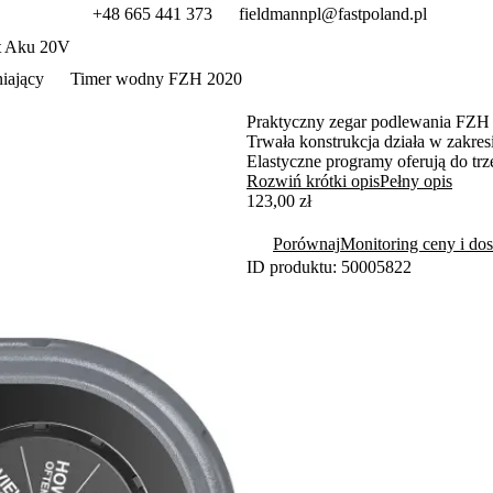
+48 665 441 373
fieldmannpl@fastpoland.pl
t Aku 20V
iający
Timer wodny FZH 2020
Praktyczny zegar podlewania FZH 
Trwała konstrukcja działa w zakres
Elastyczne programy oferują do tr
nawadnianie ogrodu.
Rozwiń krótki opis
Pełny opis
123,00 zł
Porównaj
Monitoring ceny i dos
ID produktu: 50005822