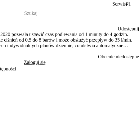
Serwis
PL
Udostępnij
2020 pozwala ustawić czas podlewania od 1 minuty do 4 godzin.
ie ciśnień od 0,5 do 8 barów i może obsłużyć przepływ do 35 l/min.
zech indywidualnych planów dziennie, co ułatwia automatyczne
Obecnie niedostępne
Zaloguj się
tępności