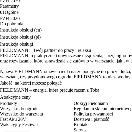
FZH 2020
Parametry
01
Ogólne
FZH 2020
Do pobrania
Instrukcja obsługi (en)
Instrukcja obsługi (pl)
Instrukcja obsługi
FIELDMANN – Twój partner do pracy i relaksu
FIELDMANN to praktyczne i nowoczesne urządzenia, sprzęt ogrodowy 
oraz rozwiązania, które sprawdzają się zarówno w warsztacie, jak i w 
Nazwa FIELDMANN odzwierciedla nasze podejście do pracy i ludzi, któ
warsztatu, czy przydomowego ogrodu, FIELDMANN to niezawodny pa
Jakość, na której możesz polegać
FIELDMANN – energia, która pracuje razem z Tobą
Atrakcyjne ceny
Produkty
Odkryj Fieldmann
Wszystko do ogrodu
Regulamin sklepu internetowe
Wszystko do warsztatu
Polityka prywatności
Fast Aku 20V
Dostawa i płatność
Wakacyjny Festiwal
Kontakt
Serwis