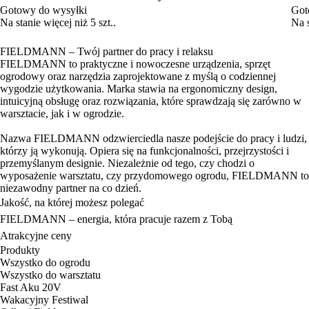
wygodzie użytkowania. Marka stawia na ergonomiczny design,
intuicyjną obsługę oraz rozwiązania, które sprawdzają się zarówno w
warsztacie, jak i w ogrodzie.
Nazwa FIELDMANN odzwierciedla nasze podejście do pracy i ludzi,
którzy ją wykonują. Opiera się na funkcjonalności, przejrzystości i
przemyślanym designie. Niezależnie od tego, czy chodzi o
wyposażenie warsztatu, czy przydomowego ogrodu, FIELDMANN to
niezawodny partner na co dzień.
Jakość, na której możesz polegać
FIELDMANN – energia, która pracuje razem z Tobą
Atrakcyjne ceny
Produkty
Wszystko do ogrodu
Wszystko do warsztatu
Fast Aku 20V
Wakacyjny Festiwal
Odkryj Fieldmann
Regulamin sklepu internetowego
Polityka prywatności
Dostawa i płatność
Kontakt
Serwis
Katalog 2026