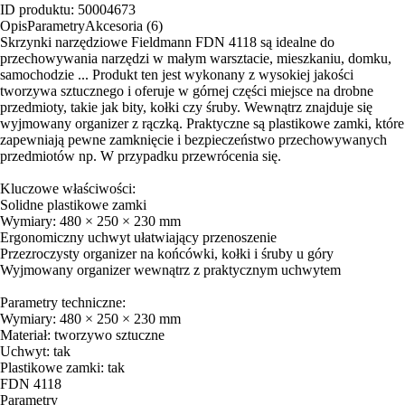
Materiał: tworzywo sztuczne
wyjmowany organizer z rączką. Praktyczne są plastikowe zamki, które
Uchwyt: tak
zapewniają pewne zamknięcie i bezpieczeństwo przechowywanych
Plastikowe zamki: tak
przedmiotów np. W przypadku przewrócenia się.
Kluczowe właściwości:
Solidne plastikowe zamki
Wymiary: 480 × 250 × 230 mm
Ergonomiczny uchwyt ułatwiający przenoszenie
Przezroczysty organizer na końcówki, kołki i śruby u góry
Wyjmowany organizer wewnątrz z praktycznym uchwytem
Parametry techniczne:
Wymiary: 480 × 250 × 230 mm
Materiał: tworzywo sztuczne
Uchwyt: tak
Plastikowe zamki: tak
FDN 4118
Parametry
Akcesoria
Rękawice robocze