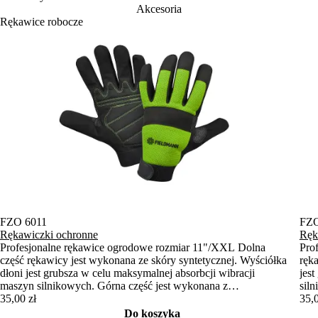
FZO 6011
FZO
Rękawiczki ochronne
Ręk
Profesjonalne rękawice ogrodowe rozmiar 11"/XXL Dolna
Pro
część rękawicy jest wykonana ze skóry syntetycznej. Wyściółka
ręk
dłoni jest grubsza w celu maksymalnej absorbcji wibracji
jes
maszyn silnikowych. Górna część jest wykonana z
sil
elastycznego neoprenu, a palce są pokryte skórą syntetyczną.
35,00 zł
neo
35,0
Rękawiczki można również przymocować za pomocą taśmy
moż
Do koszyka
Velcro, co zapobiegnie ich ślizganiu.
zapo
Gotowy do wysyłki
Got
Na stanie więcej niż 5 szt..
Na s
FIELDMANN – Twój partner do pracy i relaksu
FIELDMANN to praktyczne i nowoczesne urządzenia, sprzęt
ogrodowy oraz narzędzia zaprojektowane z myślą o codziennej