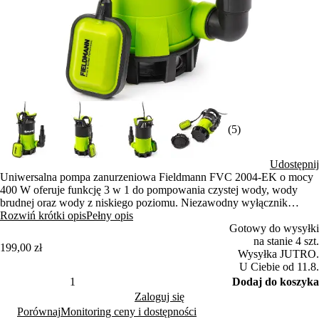
(5)
Udostępnij
Uniwersalna pompa zanurzeniowa Fieldmann FVC 2004-EK o mocy
400 W oferuje funkcję 3 w 1 do pompowania czystej wody, wody
brudnej oraz wody z niskiego poziomu. Niezawodny wyłącznik
pływakowy zapewnia automatyczną pracę urządzenia. W zestawie
Rozwiń krótki opis
Pełny opis
znajdują się zawór zwrotny oraz dwie wymienne osłony.
Gotowy do wysyłki
na stanie 4 szt.
199,00 zł
Wysyłka JUTRO.
U Ciebie od 11.8.
Dodaj do koszyka
Zaloguj się
Porównaj
Monitoring ceny i dostępności