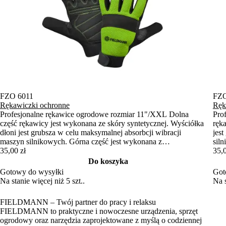
FZO 6011
FZO
Rękawiczki ochronne
Ręk
Profesjonalne rękawice ogrodowe rozmiar 11"/XXL Dolna
Pro
część rękawicy jest wykonana ze skóry syntetycznej. Wyściółka
ręk
dłoni jest grubsza w celu maksymalnej absorbcji wibracji
jes
maszyn silnikowych. Górna część jest wykonana z
sil
elastycznego neoprenu, a palce są pokryte skórą syntetyczną.
35,00 zł
neo
35,0
Rękawiczki można również przymocować za pomocą taśmy
moż
Do koszyka
Velcro, co zapobiegnie ich ślizganiu.
zapo
Gotowy do wysyłki
Got
Na stanie więcej niż 5 szt..
Na s
FIELDMANN – Twój partner do pracy i relaksu
FIELDMANN to praktyczne i nowoczesne urządzenia, sprzęt
ogrodowy oraz narzędzia zaprojektowane z myślą o codziennej