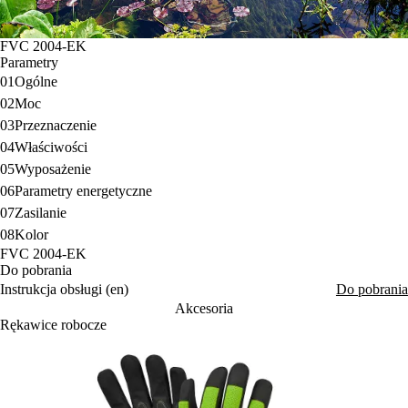
FVC 2004-EK
Parametry
01
Ogólne
02
Moc
03
Przeznaczenie
04
Właściwości
05
Wyposażenie
06
Parametry energetyczne
07
Zasilanie
08
Kolor
FVC 2004-EK
Do pobrania
Instrukcja obsługi (en)
Do pobrania
Akcesoria
Rękawice robocze