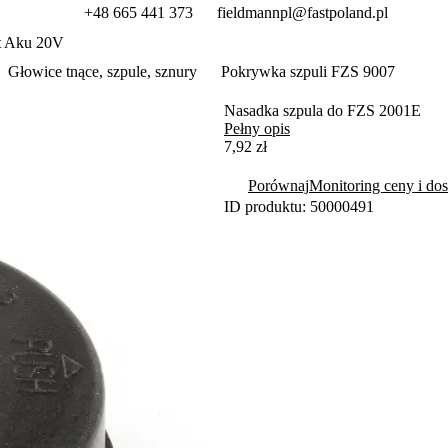
+48 665 441 373
fieldmannpl@fastpoland.pl
t Aku 20V
Głowice tnące, szpule, sznury
Pokrywka szpuli FZS 9007
Nasadka szpula do FZS 2001E
Pełny opis
7,92 zł
Porównaj
Monitoring ceny i dos
ID produktu: 50000491