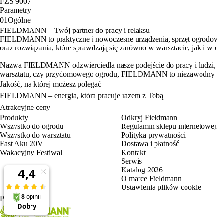
FZS 9007
Parametry
01
Ogólne
FIELDMANN – Twój partner do pracy i relaksu
FIELDMANN to praktyczne i nowoczesne urządzenia, sprzęt ogrodowy 
oraz rozwiązania, które sprawdzają się zarówno w warsztacie, jak i w 
Nazwa FIELDMANN odzwierciedla nasze podejście do pracy i ludzi, któ
warsztatu, czy przydomowego ogrodu, FIELDMANN to niezawodny pa
Jakość, na której możesz polegać
FIELDMANN – energia, która pracuje razem z Tobą
Atrakcyjne ceny
Produkty
Odkryj Fieldmann
Wszystko do ogrodu
Regulamin sklepu internetowe
Wszystko do warsztatu
Polityka prywatności
Fast Aku 20V
Dostawa i płatność
Wakacyjny Festiwal
Kontakt
Serwis
Katalog 2026
O marce Fieldmann
Ustawienia plików cookie
PL