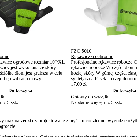
FZO 5010
ronne
Rękawiczki ochronne
ękawice ogrodowe rozmiar 10"/XL
Profesjonalne rękawice robocze 
awicy jest wykonana ze skóry
rękawice robocze W części dłoni i
ściółka dłoni jest grubsza w celu
koziej skóry W górnej części elas
orbcji wibracji maszyn
syntetyczna Pasek na rzep do mo
na część jest wykonana z
nadgarstku Rozmiar 10 / XL
17,00 zł
prenu, a palcesąpokryte skórą
Do koszyka
Do koszyka
kawiczki można również
łki
Gotowy do wysyłki
pomocą taśmy Velcro, co
iż 5 szt..
Na stanie więcej niż 5 szt..
lizganiu.
oraz narzędzia zaprojektowane z myślą o codziennej wygodzie użytk
ogrodzie.