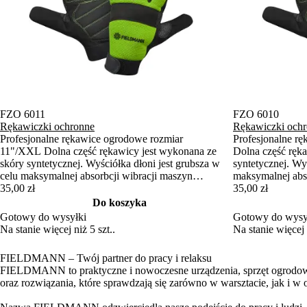
FZO 6011
FZO 6010
Rękawiczki ochronne
Rękawiczki och
Profesjonalne rękawice ogrodowe rozmiar
Profesjonalne r
11"/XXL Dolna część rękawicy jest wykonana ze
Dolna część ręk
skóry syntetycznej. Wyściółka dłoni jest grubsza w
syntetycznej. Wy
celu maksymalnej absorbcji wibracji maszyn
maksymalnej abs
silnikowych. Górna część jest wykonana z
35,00 zł
silnikowych. Gór
35,00 zł
elastycznego neoprenu, a palce są pokryte skórą
elastycznego neo
Do koszyka
syntetyczną. Rękawiczki można również
syntetyczną. Rę
Gotowy do wysyłki
Gotowy do wysy
przymocować za pomocą taśmy Velcro, co
przymocować za 
Na stanie więcej niż 5 szt..
Na stanie więcej n
zapobiegnie ich ślizganiu.
zapobiegnie ich ś
FIELDMANN – Twój partner do pracy i relaksu
FIELDMANN to praktyczne i nowoczesne urządzenia, sprzęt ogrodowy 
oraz rozwiązania, które sprawdzają się zarówno w warsztacie, jak i w 