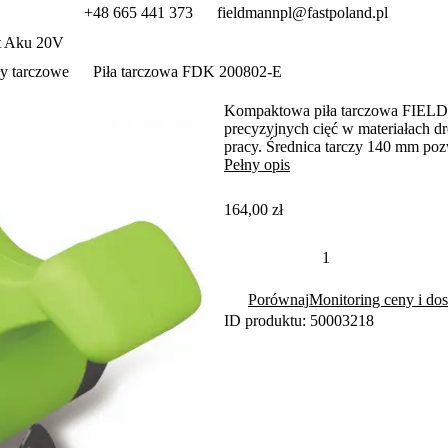
+48 665 441 373
fieldmannpl@fastpoland.pl
t Aku 20V
ły tarczowe
Piła tarczowa FDK 200802-E
Kompaktowa piła tarczowa FIEL
precyzyjnych cięć w materiałach 
pracy. Średnica tarczy 140 mm poz
Pełny opis
164,00 zł
Porównaj
Monitoring ceny i dos
ID produktu: 50003218