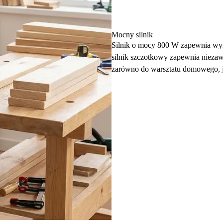
Mocny silnik
Silnik o mocy 800 W zapewnia wys
silnik szczotkowy zapewnia niezaw
zarówno do warsztatu domowego, j