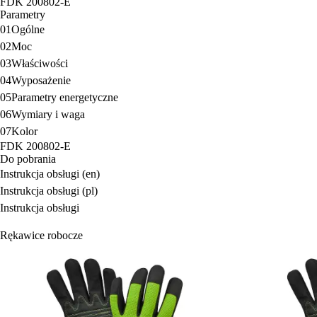
FDK 200802-E
Parametry
01
Ogólne
02
Moc
03
Właściwości
04
Wyposażenie
05
Parametry energetyczne
06
Wymiary i waga
07
Kolor
FDK 200802-E
Do pobrania
Instrukcja obsługi (en)
Instrukcja obsługi (pl)
Instrukcja obsługi
Rękawice robocze