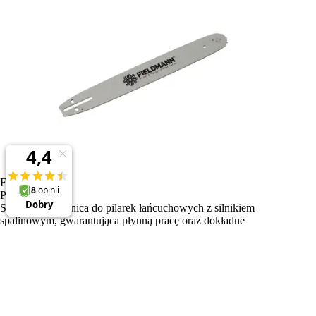
FZP 9020-B
Prowadnica
Solidna prowadnica do pilarek łańcuchowych z silnikiem
spalinowym, gwarantująca płynną pracę oraz dokładne
prowadzenie łańcucha, co zapewnia wydajne i bezpieczne
cięcie.
41,41 zł
Do koszyka
Gotowy do wysyłki
Na stanie więcej niż 5 szt..
Rękawice robocze