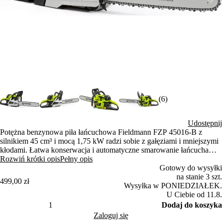
(6)
Udostępnij
Potężna benzynowa piła łańcuchowa Fieldmann FZP 45016-B z
silnikiem 45 cm³ i mocą 1,75 kW radzi sobie z gałęziami i mniejszymi
kłodami. Łatwa konserwacja i automatyczne smarowanie łańcucha
gwarantują długą żywotność. Ergonomiczna konstrukcja z gumowaną
Rozwiń krótki opis
Pełny opis
rączką ułatwia obsługę.
Gotowy do wysyłki
na stanie 3 szt.
499,00 zł
Wysyłka w PONIEDZIAŁEK.
U Ciebie od 11.8.
Dodaj do koszyka
Zaloguj się