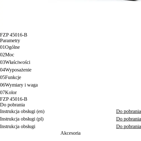
FZP 45016-B
Parametry
01
Ogólne
02
Moc
03
Właściwości
04
Wyposażenie
05
Funkcje
06
Wymiary i waga
07
Kolor
FZP 45016-B
Do pobrania
Instrukcja obsługi (en)
Do pobrania
Instrukcja obsługi (pl)
Do pobrania
Instrukcja obsługi
Do pobrania
Akcesoria