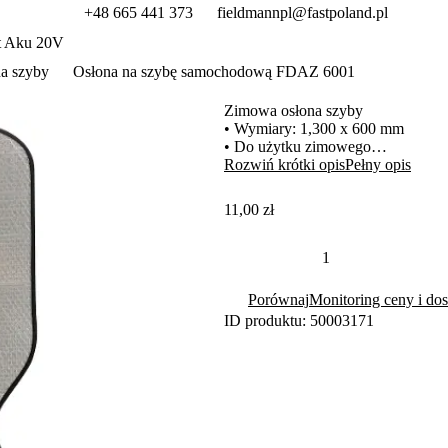
+48 665 441 373
fieldmannpl@fastpoland.pl
t Aku 20V
a szyby
Osłona na szybę samochodową FDAZ 6001
Zimowa osłona szyby
• Wymiary: 1,300 x 600 mm
• Do użytku zimowego
• Odbija promienie UV
Rozwiń krótki opis
Pełny opis
• Redukuje stopień zamarzania szy
11,00 zł
Porównaj
Monitoring ceny i dos
ID produktu: 50003171