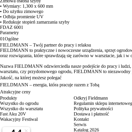
Zimowa osłona szyby
• Wymiary: 1,300 x 600 mm
• Do użytku zimowego
• Odbija promienie UV
• Redukuje stopień zamarzania szyby
FDAZ 6001
Parametry
01
Ogólne
FIELDMANN – Twój partner do pracy i relaksu
FIELDMANN to praktyczne i nowoczesne urządzenia, sprzęt ogrodowy 
oraz rozwiązania, które sprawdzają się zarówno w warsztacie, jak i w 
Nazwa FIELDMANN odzwierciedla nasze podejście do pracy i ludzi, któ
warsztatu, czy przydomowego ogrodu, FIELDMANN to niezawodny pa
Jakość, na której możesz polegać
FIELDMANN – energia, która pracuje razem z Tobą
Atrakcyjne ceny
Produkty
Odkryj Fieldmann
Wszystko do ogrodu
Regulamin sklepu internetowe
Wszystko do warsztatu
Polityka prywatności
Fast Aku 20V
Dostawa i płatność
Wakacyjny Festiwal
Kontakt
Serwis
Katalog 2026