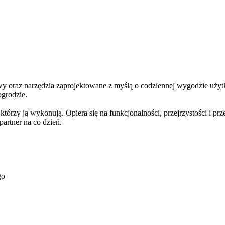
oraz narzędzia zaprojektowane z myślą o codziennej wygodzie użytk
ogrodzie.
rzy ją wykonują. Opiera się na funkcjonalności, przejrzystości i prz
rtner na co dzień.
go