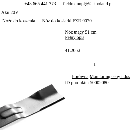
+48 665 441 373
fieldmannpl@fastpoland.pl
t Aku 20V
Noże do koszenia
Nóż do kosiarki FZR 9020
Nóż tnący 51 cm
Pełny opis
41,20 zł
Porównaj
Monitoring ceny i dos
ID produktu: 50002080