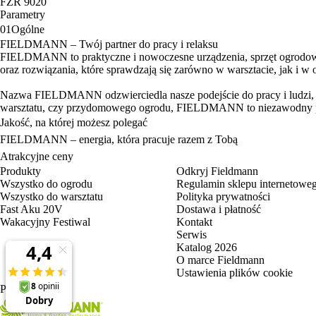
FZR 9020
Parametry
01
Ogólne
FIELDMANN – Twój partner do pracy i relaksu
FIELDMANN to praktyczne i nowoczesne urządzenia, sprzęt ogrodowy 
oraz rozwiązania, które sprawdzają się zarówno w warsztacie, jak i w 
Nazwa FIELDMANN odzwierciedla nasze podejście do pracy i ludzi, któ
warsztatu, czy przydomowego ogrodu, FIELDMANN to niezawodny pa
Jakość, na której możesz polegać
FIELDMANN – energia, która pracuje razem z Tobą
Atrakcyjne ceny
Produkty
Odkryj Fieldmann
Wszystko do ogrodu
Regulamin sklepu internetowe
Wszystko do warsztatu
Polityka prywatności
Fast Aku 20V
Dostawa i płatność
Wakacyjny Festiwal
Kontakt
Serwis
Katalog 2026
O marce Fieldmann
Ustawienia plików cookie
PL