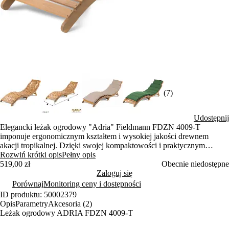
(7)
Udostępnij
Elegancki leżak ogrodowy "Adria" Fieldmann FDZN 4009-T
imponuje ergonomicznym kształtem i wysokiej jakości drewnem
akacji tropikalnej. Dzięki swojej kompaktowości i praktycznym
wymiarom jest idealny do relaksu na świeżym powietrzu i w
Rozwiń krótki opis
Pełny opis
pomieszczeniach. Stylowe pokrowce w kolorze zielonym lub
519,00 zł
Obecnie niedostępne
kremowym można kupić osobno.
Zaloguj się
Porównaj
Monitoring ceny i dostępności
ID produktu: 50002379
Opis
Parametry
Akcesoria (2)
Leżak ogrodowy ADRIA FDZN 4009-T