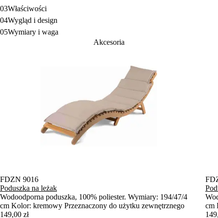
03
Właściwości
04
Wygląd i design
05
Wymiary i waga
Akcesoria
FDZN 9016
FD
Poduszka na leżak
Pod
Wodoodporna poduszka, 100% poliester. Wymiary: 194/47/4
Wod
cm Kolor: kremowy Przeznaczony do użytku zewnętrznego
cm 
149,00 zł
149