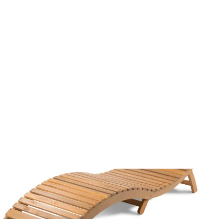
Wszystko do ogrodu
Meble ogrodowe
Drewniane krzesła
Leżak FDZN 4009-T
FDZN 4009-T
Leżak