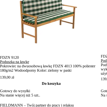
FD
FDZN 9120
Pod
Poduszka na ławkę
Pod
Pokrowiec na dwuosobową ławkę FDZN 4013 100% poliester
wyk
180g/m2 Wodoodporny Kolor: zielony w paski
uży
139,00 zł
139
Do koszyka
Got
Gotowy do wysyłki
Na s
Na stanie więcej niż 5 szt..
FIELDMANN – Twój partner do pracy i relaksu