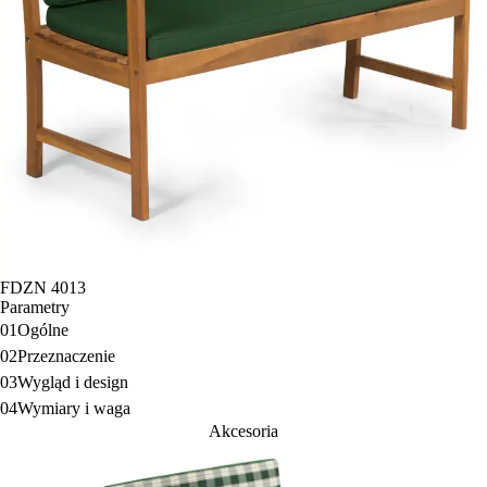
FDZN 4013
Parametry
01
Ogólne
02
Przeznaczenie
03
Wygląd i design
04
Wymiary i waga
Akcesoria