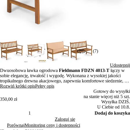
(7)
Udostępnij
Dwuosobowa ławka ogrodowa
Fieldmann FDZN 4013-T
łączy w
sobie elegancję, trwałość i wygodę. Wykonana z wysokiej jakości
tropikalnego drewna akacjowego, zapewnia komfortowe siedzenie, a
możliwość dokupienia dopasowanych poduszek zwiększa wygodę i
Rozwiń krótki opis
Pełny opis
styl użytkowania. Specjalna powłoka olejowa chroni drewno przed
Gotowy do wysyłki
wilgocią i warunkami atmosferycznymi, dzięki czemu ławka
na stanie więcej niż 5 szt.
350,00 zł
doskonale sprawdzi się zarówno na świeżym powietrzu, jak i
Wysyłka DZIŚ.
wewnątrz pomieszczeń. Prosty montaż oraz praktyczne podłokietniki
U Ciebie od 10.8.
podnoszą komfort codziennego użytkowania, czyniąc ławkę nie tylko
Dodaj do koszyka
funkcjonalnym, ale też stylowym elementem ogrodu, tarasu czy
Zaloguj się
balkonu.
Porównaj
Monitoring ceny i dostępności