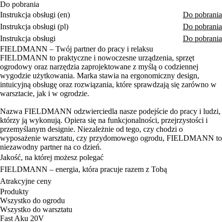
Do pobrania
Instrukcja obsługi (en)
Do pobrania
Instrukcja obsługi (pl)
Do pobrania
Instrukcja obsługi
Do pobrania
FIELDMANN – Twój partner do pracy i relaksu
FIELDMANN to praktyczne i nowoczesne urządzenia, sprzęt
ogrodowy oraz narzędzia zaprojektowane z myślą o codziennej
wygodzie użytkowania. Marka stawia na ergonomiczny design,
intuicyjną obsługę oraz rozwiązania, które sprawdzają się zarówno w
warsztacie, jak i w ogrodzie.
Nazwa FIELDMANN odzwierciedla nasze podejście do pracy i ludzi,
którzy ją wykonują. Opiera się na funkcjonalności, przejrzystości i
przemyślanym designie. Niezależnie od tego, czy chodzi o
wyposażenie warsztatu, czy przydomowego ogrodu, FIELDMANN to
niezawodny partner na co dzień.
Jakość, na której możesz polegać
FIELDMANN – energia, która pracuje razem z Tobą
Atrakcyjne ceny
Produkty
Wszystko do ogrodu
Wszystko do warsztatu
Fast Aku 20V