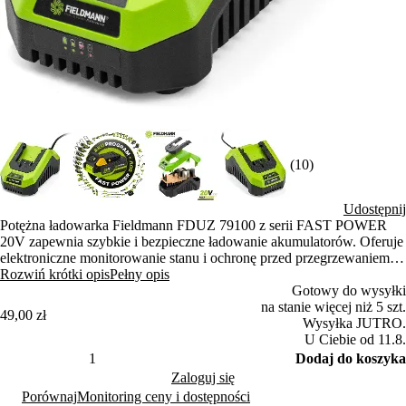
(10)
Udostępnij
Potężna ładowarka Fieldmann FDUZ 79100 z serii FAST POWER
20V zapewnia szybkie i bezpieczne ładowanie akumulatorów. Oferuje
elektroniczne monitorowanie stanu i ochronę przed przegrzewaniem.
Akumulator 2Ah można naładować w zaledwie 60 minut.
Rozwiń krótki opis
Pełny opis
Gotowy do wysyłki
na stanie więcej niż 5 szt.
49,00 zł
Wysyłka JUTRO.
U Ciebie od 11.8.
Dodaj do koszyka
Zaloguj się
Porównaj
Monitoring ceny i dostępności