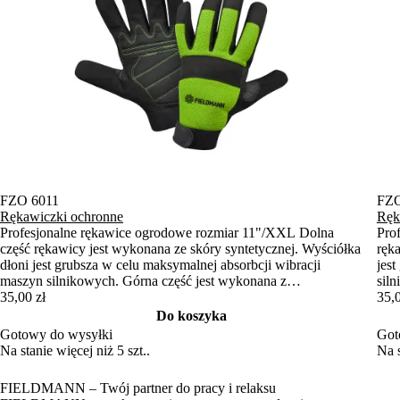
FZO 6011
FZO
Rękawiczki ochronne
Ręk
Profesjonalne rękawice ogrodowe rozmiar 11"/XXL Dolna
Pro
część rękawicy jest wykonana ze skóry syntetycznej. Wyściółka
ręk
dłoni jest grubsza w celu maksymalnej absorbcji wibracji
jes
maszyn silnikowych. Górna część jest wykonana z
sil
elastycznego neoprenu, a palce są pokryte skórą syntetyczną.
35,00 zł
neo
35,0
Rękawiczki można również przymocować za pomocą taśmy
moż
Do koszyka
Velcro, co zapobiegnie ich ślizganiu.
zapo
Gotowy do wysyłki
Got
Na stanie więcej niż 5 szt..
Na s
FIELDMANN – Twój partner do pracy i relaksu