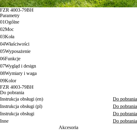
FZR 4003-79BH
Parametry
01
Ogólne
02
Moc
03
Koła
04
Właściwości
05
Wyposażenie
06
Funkcje
07
Wygląd i design
08
Wymiary i waga
09
Kolor
FZR 4003-79BH
Do pobrania
Instrukcja obsługi (en)
Do pobrania
Instrukcja obsługi (pl)
Do pobrania
Instrukcja obsługi
Do pobrania
Inne
Do pobrania
Akcesoria