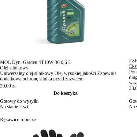
FZR
MOL Dyn. Garden 4T10W-30 0,6 L
Ekst
Olej silnikowy
Pom
Uniwersalny olej silnikowy Olej wysokiej jakości Zapewnia
dłu
dodatkową ochronę silnika przed zużyciem.
wsz
29,00 zł
33,0
Do koszyka
Gotowy do wysyłki
Got
Na stanie 2 szt..
Na s
Rękawice robocze