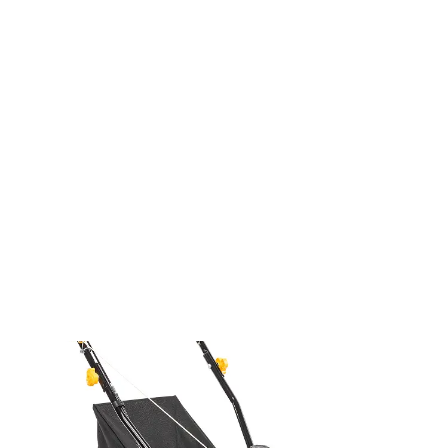
Szerokość koszenia: 40 cm
Regulacja wysokości koszenia: 25 / 40 / 55 mm
Zalecana powierzchnia koszenia: do 650 m²
Kosz na trawę: pojemność 40 l
Waga: 18 kg
Wytrzymałe tworzywo sztuczne
Składany uchwyt ułatwiający przechowywanie
W 2026 roku nastąpiła zmiana designu produktu