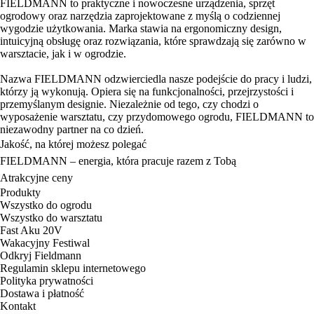
FIELDMANN to praktyczne i nowoczesne urządzenia, sprzęt
ogrodowy oraz narzędzia zaprojektowane z myślą o codziennej
wygodzie użytkowania. Marka stawia na ergonomiczny design,
intuicyjną obsługę oraz rozwiązania, które sprawdzają się zarówno w
warsztacie, jak i w ogrodzie.
Nazwa FIELDMANN odzwierciedla nasze podejście do pracy i ludzi,
którzy ją wykonują. Opiera się na funkcjonalności, przejrzystości i
przemyślanym designie. Niezależnie od tego, czy chodzi o
wyposażenie warsztatu, czy przydomowego ogrodu, FIELDMANN to
niezawodny partner na co dzień.
Jakość, na której możesz polegać
FIELDMANN – energia, która pracuje razem z Tobą
Atrakcyjne ceny
Produkty
Wszystko do ogrodu
Wszystko do warsztatu
Fast Aku 20V
Wakacyjny Festiwal
Odkryj Fieldmann
Regulamin sklepu internetowego
Polityka prywatności
Dostawa i płatność
Kontakt