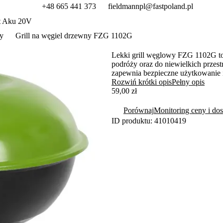
+48 665 441 373
fieldmannpl@fastpoland.pl
t Aku 20V
y
Grill na węgiel drzewny FZG 1102G
Lekki grill węglowy FZG 1102G to
podróży oraz do niewielkich przestr
zapewnia bezpieczne użytkowanie i 
grillowania. Grill wyposażono w f
Rozwiń krótki opis
Pełny opis
przygotowywanie różnorodnych po
59,00 zł
Porównaj
Monitoring ceny i dos
ID produktu: 41010419