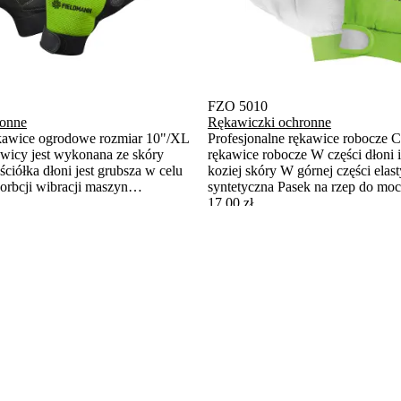
FZO 5010
ronne
Rękawiczki ochronne
ękawice ogrodowe rozmiar 10"/XL
Profesjonalne rękawice robocze 
awicy jest wykonana ze skóry
rękawice robocze W części dłoni i
ściółka dłoni jest grubsza w celu
koziej skóry W górnej części elas
orbcji wibracji maszyn
syntetyczna Pasek na rzep do mo
na część jest wykonana z
nadgarstku Rozmiar 10 / XL
17,00 zł
prenu, a palcesąpokryte skórą
Do koszyka
Do koszyka
kawiczki można również
łki
Gotowy do wysyłki
pomocą taśmy Velcro, co
iż 5 szt..
Na stanie więcej niż 5 szt..
lizganiu.
oraz narzędzia zaprojektowane z myślą o codziennej wygodzie użytk
ogrodzie.
rzy ją wykonują. Opiera się na funkcjonalności, przejrzystości i prz
rtner na co dzień.