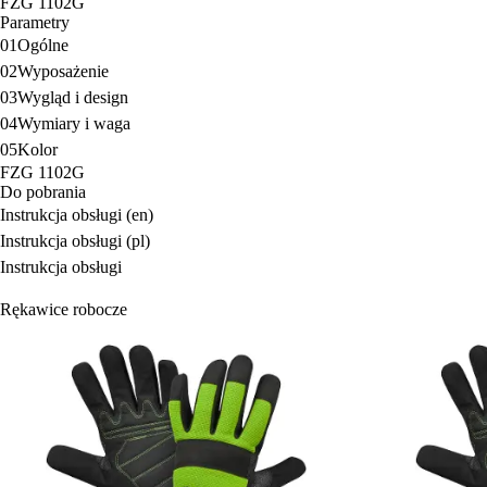
FZG 1102G
Parametry
01
Ogólne
02
Wyposażenie
03
Wygląd i design
04
Wymiary i waga
05
Kolor
FZG 1102G
Do pobrania
Instrukcja obsługi (en)
Instrukcja obsługi (pl)
Instrukcja obsługi
Rękawice robocze