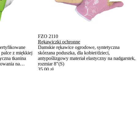
FZO 2110
Rękawiczki ochronne
Certyfikowane
Damskie rękawice ogrodowe, syntetyczna
 palce z miękkiej
skórzana poduszka, dla kobiet/dzieci,
tyczna tkanina
antypoślizgowy materiał elastyczny na nadgarstek,
cowania na
rozmiar 8"(S)
35,00 zł
Do koszyka
Gotowy do wysyłki
Na stanie więcej niż 5 szt..
owania. Marka stawia na ergonomiczny design, intuicyjną obsługę
emyślanym designie. Niezależnie od tego, czy chodzi o wyposażenie