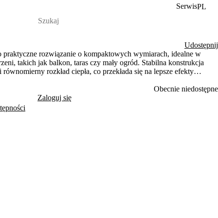
Serwis
PL
Udostępnij
 praktyczne rozwiązanie o kompaktowych wymiarach, idealne w
zeni, takich jak balkon, taras czy mały ogród. Stabilna konstrukcja
równomierny rozkład ciepła, co przekłada się na lepsze efekty
unkcjonalną pokrywę oraz chromowany ruszt, które ułatwiają
traw i dbają o wygodę użytkowania.
Obecnie niedostępne
Zaloguj się
tępności