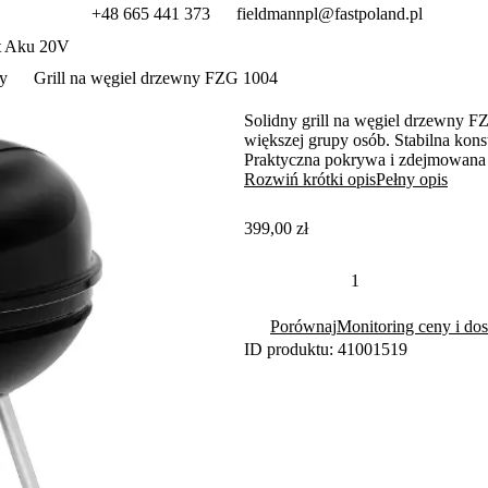
+48 665 441 373
fieldmannpl@fastpoland.pl
t Aku 20V
y
Grill na węgiel drzewny FZG 1004
Solidny grill na węgiel drzewny F
większej grupy osób. Stabilna kon
Praktyczna pokrywa i zdejmowana 
czyszczenia.
Rozwiń krótki opis
Pełny opis
399,00 zł
Porównaj
Monitoring ceny i dos
ID produktu: 41001519