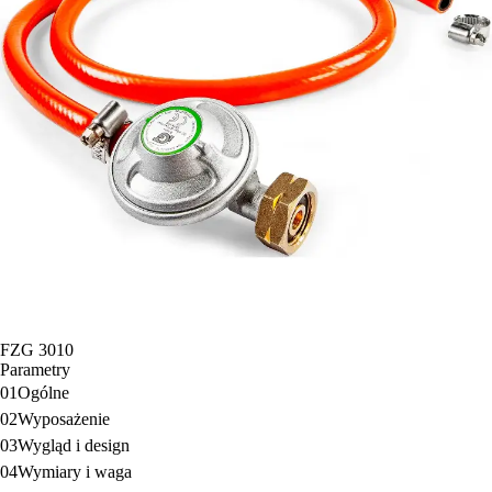
FZG 3010
Parametry
01
Ogólne
02
Wyposażenie
03
Wygląd i design
04
Wymiary i waga