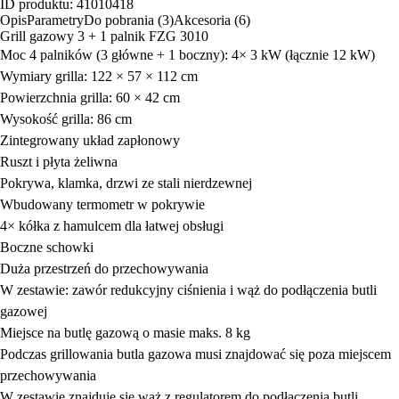
ID produktu: 41010418
Opis
Parametry
Do pobrania (3)
Akcesoria (6)
Grill gazowy 3 + 1 palnik FZG 3010
Moc 4 palników (3 główne + 1 boczny): 4× 3 kW (łącznie 12 kW)
Wymiary grilla: 122 × 57 × 112 cm
Powierzchnia grilla: 60 × 42 cm
Wysokość grilla: 86 cm
Zintegrowany układ zapłonowy
Ruszt i płyta żeliwna
Pokrywa, klamka, drzwi ze stali nierdzewnej
Wbudowany termometr w pokrywie
4× kółka z hamulcem dla łatwej obsługi
Boczne schowki
Duża przestrzeń do przechowywania
W zestawie: zawór redukcyjny ciśnienia i wąż do podłączenia butli
gazowej
Miejsce na butlę gazową o masie maks. 8 kg
Podczas grillowania butla gazowa musi znajdować się poza miejscem
przechowywania
W zestawie znajduje się wąż z regulatorem do podłączenia butli