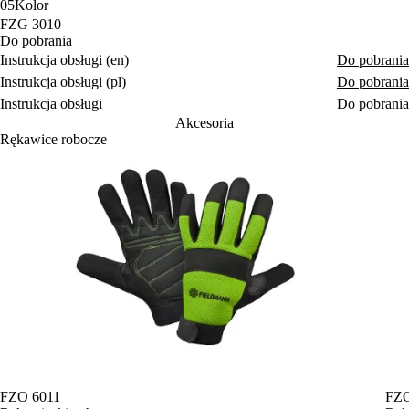
05
Kolor
FZG 3010
Do pobrania
Instrukcja obsługi (en)
Do pobrania
Instrukcja obsługi (pl)
Do pobrania
Instrukcja obsługi
Do pobrania
Akcesoria
Rękawice robocze
FZO 6011
FZO