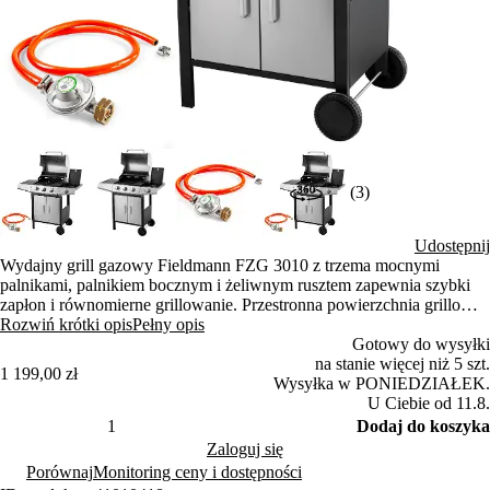
(3)
Udostępnij
Wydajny grill gazowy Fieldmann FZG 3010 z trzema mocnymi
palnikami, palnikiem bocznym i żeliwnym rusztem zapewnia szybki
zapłon i równomierne grillowanie. Przestronna powierzchnia grillowa
o długości od 60 × 42 cm jest idealna na imprezy rodzinne i
Rozwiń krótki opis
Pełny opis
sąsiedzkie. Solidna konstrukcja z kółkami i miejscem do
Gotowy do wysyłki
przechowywania gwarantuje komfortowe użytkowanie.
na stanie więcej niż 5 szt.
1 199,00 zł
Wysyłka w PONIEDZIAŁEK.
U Ciebie od 11.8.
Dodaj do koszyka
Zaloguj się
Porównaj
Monitoring ceny i dostępności