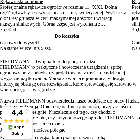
Rękawiczki ochronne
Ręk
Profesjonalne rękawice ogrodowe rozmiar 11"/XXL Dolna
Pro
część rękawicy jest wykonana ze skóry syntetycznej. Wyściółka
ręk
dłoni jest grubsza w celu maksymalnej absorbcji wibracji
jes
maszyn silnikowych. Górna część jest wykonana z
sil
elastycznego neoprenu, a palce są pokryte skórą syntetyczną.
35,00 zł
neo
35,0
Rękawiczki można również przymocować za pomocą taśmy
moż
Do koszyka
Velcro, co zapobiegnie ich ślizganiu.
zapo
Gotowy do wysyłki
Got
Na stanie więcej niż 5 szt..
Na s
FIELDMANN – Twój partner do pracy i relaksu
FIELDMANN to praktyczne i nowoczesne urządzenia, sprzęt
ogrodowy oraz narzędzia zaprojektowane z myślą o codziennej
wygodzie użytkowania. Marka stawia na ergonomiczny design,
intuicyjną obsługę oraz rozwiązania, które sprawdzają się zarówno w
warsztacie, jak i w ogrodzie.
Nazwa FIELDMANN odzwierciedla nasze podejście do pracy i ludzi,
którzy ją wykonują. Opiera się na funkcjonalności, przejrzystości i
przemyślanym designie. Niezależnie od tego, czy chodzi o
wyposażenie warsztatu, czy przydomowego ogrodu, FIELDMANN to
niezawodny partner na co dzień.
Jakość, na której możesz polegać
FIELDMANN – energia, która pracuje razem z Tobą