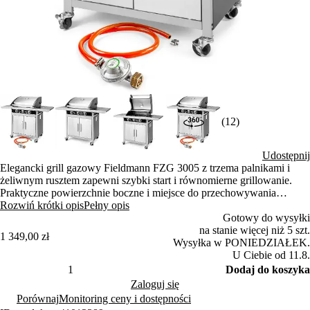
(12)
Udostępnij
Elegancki grill gazowy Fieldmann FZG 3005 z trzema palnikami i
żeliwnym rusztem zapewni szybki start i równomierne grillowanie.
Praktyczne powierzchnie boczne i miejsce do przechowywania
ułatwiają przygotowywanie posiłków. Stabilna konstrukcja z kółkami i
Rozwiń krótki opis
Pełny opis
termometrem zapewnia komfortową obsługę.
Gotowy do wysyłki
na stanie więcej niż 5 szt.
1 349,00 zł
Wysyłka w PONIEDZIAŁEK.
U Ciebie od 11.8.
Dodaj do koszyka
Zaloguj się
Porównaj
Monitoring ceny i dostępności