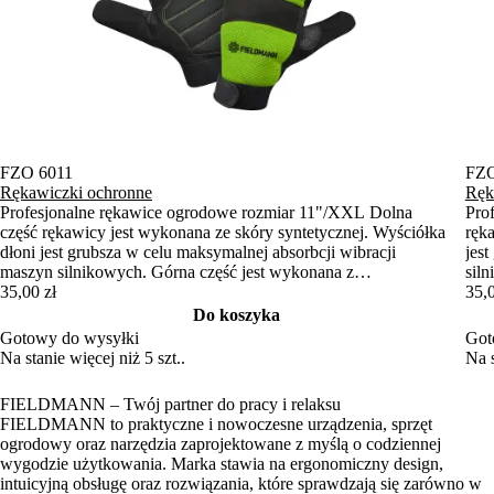
FZO 6011
FZO
Rękawiczki ochronne
Ręk
Profesjonalne rękawice ogrodowe rozmiar 11"/XXL Dolna
Pro
część rękawicy jest wykonana ze skóry syntetycznej. Wyściółka
ręk
dłoni jest grubsza w celu maksymalnej absorbcji wibracji
jes
maszyn silnikowych. Górna część jest wykonana z
sil
elastycznego neoprenu, a palce są pokryte skórą syntetyczną.
35,00 zł
neo
35,0
Rękawiczki można również przymocować za pomocą taśmy
moż
Do koszyka
Velcro, co zapobiegnie ich ślizganiu.
zapo
Gotowy do wysyłki
Got
Na stanie więcej niż 5 szt..
Na s
FIELDMANN – Twój partner do pracy i relaksu
FIELDMANN to praktyczne i nowoczesne urządzenia, sprzęt
ogrodowy oraz narzędzia zaprojektowane z myślą o codziennej
wygodzie użytkowania. Marka stawia na ergonomiczny design,
intuicyjną obsługę oraz rozwiązania, które sprawdzają się zarówno w