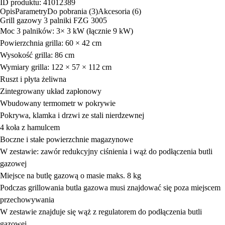
ID produktu: 41012389
Opis
Parametry
Do pobrania (3)
Akcesoria (6)
Grill gazowy 3 palniki FZG 3005
Moc 3 palników: 3× 3 kW (łącznie 9 kW)
Powierzchnia grilla: 60 × 42 cm
Wysokość grilla: 86 cm
Wymiary grilla: 122 × 57 × 112 cm
Ruszt i płyta żeliwna
Zintegrowany układ zapłonowy
Wbudowany termometr w pokrywie
Pokrywa, klamka i drzwi ze stali nierdzewnej
4 koła z hamulcem
Boczne i stałe powierzchnie magazynowe
W zestawie: zawór redukcyjny ciśnienia i wąż do podłączenia butli
gazowej
Miejsce na butlę gazową o masie maks. 8 kg
Podczas grillowania butla gazowa musi znajdować się poza miejscem
przechowywania
W zestawie znajduje się wąż z regulatorem do podłączenia butli
gazowej