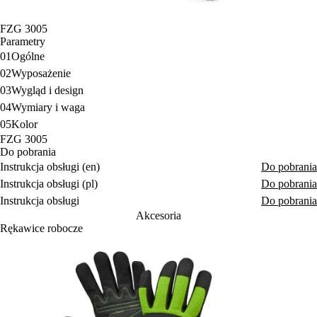
FZG 3005
Parametry
01
Ogólne
02
Wyposażenie
03
Wygląd i design
04
Wymiary i waga
05
Kolor
FZG 3005
Do pobrania
Instrukcja obsługi (en)
Do pobrania
Instrukcja obsługi (pl)
Do pobrania
Instrukcja obsługi
Do pobrania
Akcesoria
Rękawice robocze