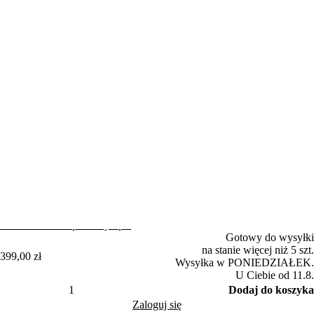
(8)
Udostępnij
Potężny elektryczny trymer Fieldmann FZS 2050-E o mocy
wyjściowej 1400 W radzi sobie z jeszcze bardziej wymagającą
roślinnością. Szerokość cięcia wynosząca 42 cm oraz stalowy trójząb
zapewniają efektywne koszenie. Podzielony wałek i regulowany
Rozwiń krótki opis
Pełny opis
uchwyt ułatwiają obsługę i przechowywanie.
Gotowy do wysyłki
na stanie więcej niż 5 szt.
399,00 zł
Wysyłka w PONIEDZIAŁEK.
U Ciebie od 11.8.
Dodaj do koszyka
Zaloguj się