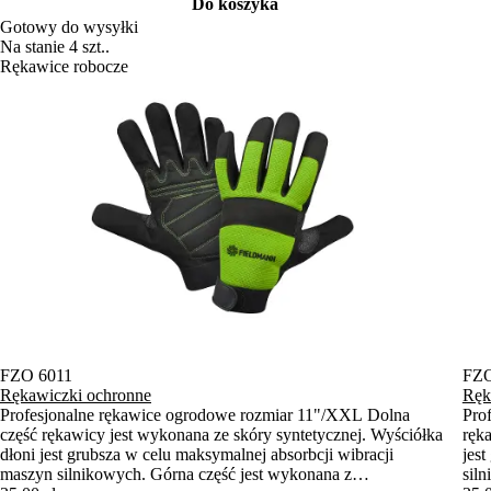
Do koszyka
Gotowy do wysyłki
Na stanie 4 szt..
Rękawice robocze
FZO 6011
FZO
Rękawiczki ochronne
Ręk
Profesjonalne rękawice ogrodowe rozmiar 11"/XXL Dolna
Pro
część rękawicy jest wykonana ze skóry syntetycznej. Wyściółka
ręk
dłoni jest grubsza w celu maksymalnej absorbcji wibracji
jes
maszyn silnikowych. Górna część jest wykonana z
sil