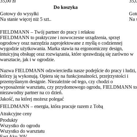
elastycznego neoprenu, a palce są pokryte skórą syntetyczną.
35,00 zł
neo
35,0
Rękawiczki można również przymocować za pomocą taśmy
moż
Do koszyka
Velcro, co zapobiegnie ich ślizganiu.
zapo
Gotowy do wysyłki
Got
Na stanie więcej niż 5 szt..
Na s
FIELDMANN – Twój partner do pracy i relaksu
FIELDMANN to praktyczne i nowoczesne urządzenia, sprzęt
ogrodowy oraz narzędzia zaprojektowane z myślą o codziennej
wygodzie użytkowania. Marka stawia na ergonomiczny design,
intuicyjną obsługę oraz rozwiązania, które sprawdzają się zarówno w
warsztacie, jak i w ogrodzie.
Nazwa FIELDMANN odzwierciedla nasze podejście do pracy i ludzi,
którzy ją wykonują. Opiera się na funkcjonalności, przejrzystości i
przemyślanym designie. Niezależnie od tego, czy chodzi o
wyposażenie warsztatu, czy przydomowego ogrodu, FIELDMANN to
niezawodny partner na co dzień.
Jakość, na której możesz polegać
FIELDMANN – energia, która pracuje razem z Tobą
Atrakcyjne ceny
Produkty
Wszystko do ogrodu
Wszystko do warsztatu
Fast Aku 20V