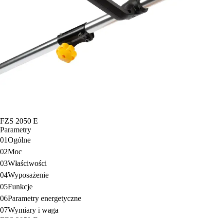
FZS 2050 E
Parametry
01
Ogólne
02
Moc
03
Właściwości
04
Wyposażenie
05
Funkcje
06
Parametry energetyczne
07
Wymiary i waga