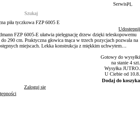
Serwis
PL
zna piła tyczkowa FZP 6005 E
Udostępnij
eldmann FZP 6005-E ułatwia pielęgnację drzew dzięki teleskopowemu
 do 290 cm. Praktyczna głowica tnąca w trzech pozycjach pozwala na
stępnych miejscach. Lekka konstrukcja z miękkim uchwytem
Gotowy do wysyłki
na stanie 4 szt.
Wysyłka JUTRO.
U Ciebie od 10.8.
Dodaj do koszyka
Zaloguj się
tępności