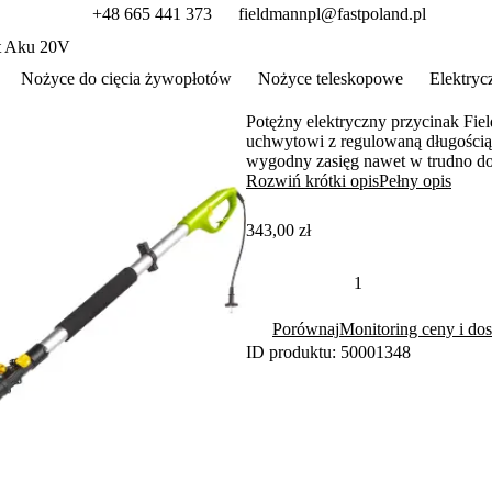
+48 665 441 373
fieldmannpl@fastpoland.pl
t Aku 20V
Nożyce do cięcia żywopłotów
Nożyce teleskopowe
Elektryc
Potężny elektryczny przycinak Fi
uchwytowi z regulowaną długością
wygodny zasięg nawet w trudno do
zapewnia komfortową pracę.
Rozwiń krótki opis
Pełny opis
343,00 zł
Porównaj
Monitoring ceny i dos
ID produktu: 50001348