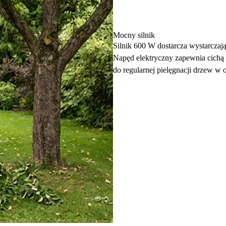
Mocny silnik
Silnik 600 W dostarcza wystarczaj
Napęd elektryczny zapewnia cichą 
do regularnej pielęgnacji drzew w 