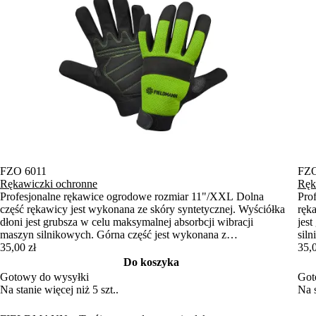
FZO 6011
FZO
Rękawiczki ochronne
Ręk
Profesjonalne rękawice ogrodowe rozmiar 11"/XXL Dolna
Pro
część rękawicy jest wykonana ze skóry syntetycznej. Wyściółka
ręk
dłoni jest grubsza w celu maksymalnej absorbcji wibracji
jes
maszyn silnikowych. Górna część jest wykonana z
sil
elastycznego neoprenu, a palce są pokryte skórą syntetyczną.
35,00 zł
neo
35,0
Rękawiczki można również przymocować za pomocą taśmy
moż
Do koszyka
Velcro, co zapobiegnie ich ślizganiu.
zapo
Gotowy do wysyłki
Got
Na stanie więcej niż 5 szt..
Na s