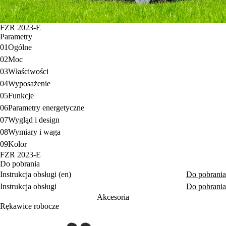
FZR 2023-E
Parametry
01
Ogólne
02
Moc
03
Właściwości
04
Wyposażenie
05
Funkcje
06
Parametry energetyczne
07
Wygląd i design
08
Wymiary i waga
09
Kolor
FZR 2023-E
Do pobrania
Instrukcja obsługi (en)
Do pobrania
Instrukcja obsługi
Do pobrania
Akcesoria
Rękawice robocze