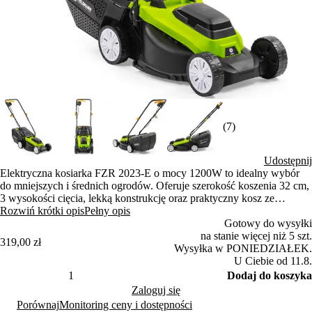
(7)
Udostępnij
Elektryczna kosiarka FZR 2023-E o mocy 1200W to idealny wybór
do mniejszych i średnich ogrodów. Oferuje szerokość koszenia 32 cm,
3 wysokości cięcia, lekką konstrukcję oraz praktyczny kosz ze
wskaźnikiem napełnienia dla wygodnej pielęgnacji trawnika.
Rozwiń krótki opis
Pełny opis
Gotowy do wysyłki
na stanie więcej niż 5 szt.
319,00 zł
Wysyłka w PONIEDZIAŁEK.
U Ciebie od 11.8.
Dodaj do koszyka
Zaloguj się
Porównaj
Monitoring ceny i dostępności