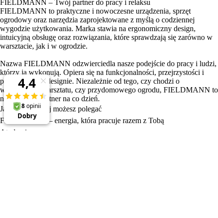
FIELDMANN – Twój partner do pracy i relaksu
FIELDMANN to praktyczne i nowoczesne urządzenia, sprzęt
ogrodowy oraz narzędzia zaprojektowane z myślą o codziennej
wygodzie użytkowania. Marka stawia na ergonomiczny design,
intuicyjną obsługę oraz rozwiązania, które sprawdzają się zarówno w
warsztacie, jak i w ogrodzie.
Nazwa FIELDMANN odzwierciedla nasze podejście do pracy i ludzi,
którzy ją wykonują. Opiera się na funkcjonalności, przejrzystości i
przemyślanym designie. Niezależnie od tego, czy chodzi o
wyposażenie warsztatu, czy przydomowego ogrodu, FIELDMANN to
niezawodny partner na co dzień.
Jakość, na której możesz polegać
FIELDMANN – energia, która pracuje razem z Tobą
Atrakcyjne ceny
Produkty
Wszystko do ogrodu
Wszystko do warsztatu
Fast Aku 20V
Wakacyjny Festiwal
Odkryj Fieldmann
Regulamin sklepu internetowego
Polityka prywatności
Dostawa i płatność