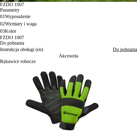
FZDO 1007
Parametry
01
Wyposażenie
02
Wymiary i waga
03
Kolor
FZDO 1007
Do pobrania
Instrukcja obsługi (en)
Do pobrania
Akcesoria
Rękawice robocze