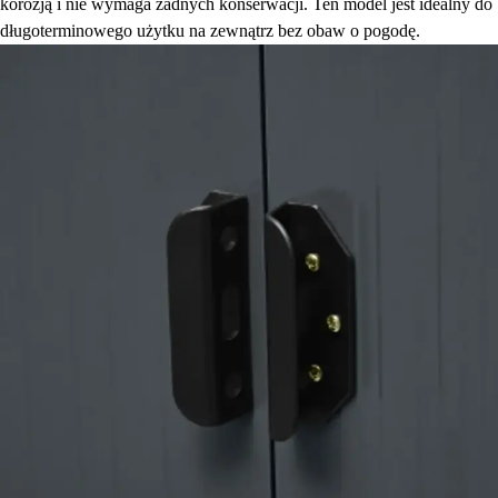
korozją i nie wymaga żadnych konserwacji. Ten model jest idealny do
długoterminowego użytku na zewnątrz bez obaw o pogodę.