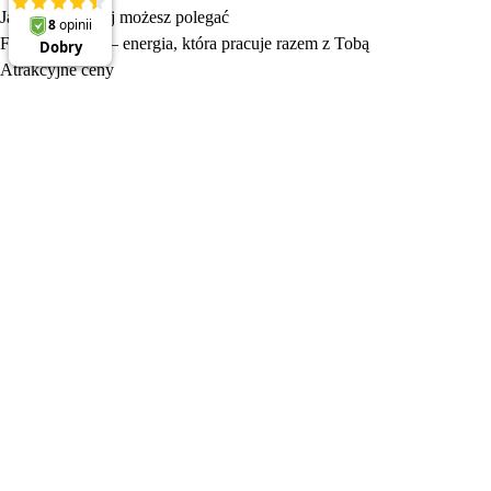
Jakość, na której możesz polegać
FIELDMANN – energia, która pracuje razem z Tobą
Atrakcyjne ceny
Produkty
Wszystko do ogrodu
Wszystko do warsztatu
Fast Aku 20V
Wakacyjny Festiwal
Odkryj Fieldmann
Regulamin sklepu internetowego
Polityka prywatności
Dostawa i płatność
Kontakt
Serwis
Katalog 2026
O marce Fieldmann
Ustawienia plików cookie
Newsletter
Twój e‑mail
Zapisz się
Subskrybując komunikaty handlowe, zgadzam się na
przetwarzanie danych osobowych
PL