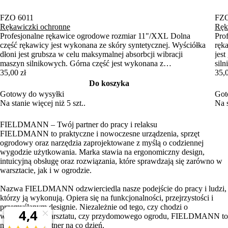
FZO 6011
FZO
Rękawiczki ochronne
Ręk
Profesjonalne rękawice ogrodowe rozmiar 11"/XXL Dolna
Pro
część rękawicy jest wykonana ze skóry syntetycznej. Wyściółka
ręk
dłoni jest grubsza w celu maksymalnej absorbcji wibracji
jes
maszyn silnikowych. Górna część jest wykonana z
sil
elastycznego neoprenu, a palce są pokryte skórą syntetyczną.
35,00 zł
neo
35,0
Rękawiczki można również przymocować za pomocą taśmy
moż
Do koszyka
Velcro, co zapobiegnie ich ślizganiu.
zapo
Gotowy do wysyłki
Got
Na stanie więcej niż 5 szt..
Na s
FIELDMANN – Twój partner do pracy i relaksu
FIELDMANN to praktyczne i nowoczesne urządzenia, sprzęt
ogrodowy oraz narzędzia zaprojektowane z myślą o codziennej
wygodzie użytkowania. Marka stawia na ergonomiczny design,
intuicyjną obsługę oraz rozwiązania, które sprawdzają się zarówno w
warsztacie, jak i w ogrodzie.
Nazwa FIELDMANN odzwierciedla nasze podejście do pracy i ludzi,
którzy ją wykonują. Opiera się na funkcjonalności, przejrzystości i
przemyślanym designie. Niezależnie od tego, czy chodzi o
wyposażenie warsztatu, czy przydomowego ogrodu, FIELDMANN to
niezawodny partner na co dzień.