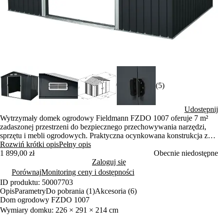
(5)
Udostępnij
Wytrzymały domek ogrodowy Fieldmann FZDO 1007 oferuje 7 m²
zadaszonej przestrzeni do bezpiecznego przechowywania narzędzi,
sprzętu i mebli ogrodowych. Praktyczna ocynkowana konstrukcja z
wentylacją zapewnia długą żywotność bez konserwacji. Kompaktowe
Rozwiń krótki opis
Pełny opis
wymiary 226 × 291 × 214 cm zmieszczą się w każdym ogrodzie.
1 899,00 zł
Obecnie niedostępne
Zaloguj się
Porównaj
Monitoring ceny i dostępności
ID produktu: 50007703
Opis
Parametry
Do pobrania (1)
Akcesoria (6)
Dom ogrodowy FZDO 1007
Wymiary domku: 226 × 291 × 214 cm