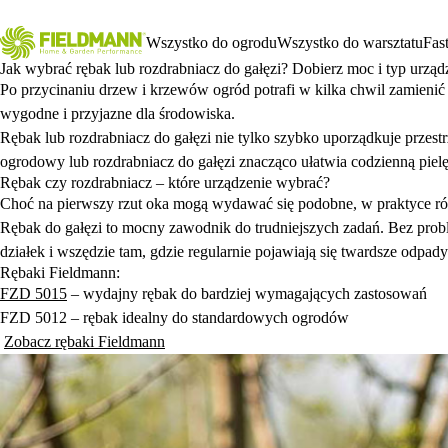
Wszystko do ogrodu
Wszystko do warsztatu
Fas
Jak wybrać rębak lub rozdrabniacz do gałęzi? Dobierz moc i typ urząd
Po przycinaniu drzew i krzewów ogród potrafi w kilka chwil zamienić 
wygodne i przyjazne dla środowiska.
Rębak lub rozdrabniacz do gałęzi nie tylko szybko uporządkuje przes
ogrodowy lub rozdrabniacz do gałęzi znacząco ułatwia codzienną pielę
Rębak czy rozdrabniacz – które urządzenie wybrać?
Choć na pierwszy rzut oka mogą wydawać się podobne, w praktyce róż
Rębak do gałęzi to mocny zawodnik do trudniejszych zadań. Bez probl
działek i wszędzie tam, gdzie regularnie pojawiają się twardsze odpad
Rębaki Fieldmann:
FZD 5015
– wydajny rębak do bardziej wymagających zastosowań
FZD 5012 – rębak idealny do standardowych ogrodów
​​
Zobacz rębaki Fieldmann