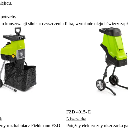
iejscu.
 potrzeby.
konserwacji silnika: czyszczeniu filtra, wymianie oleju i świecy zap
FZD 4015- E
ak
Niszczarka
czny rozdrabniacz Fieldmann FZD
Potężny elektryczny niszczarka g