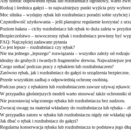
Aby dobrać odpowiedni
rębak lub rozdrabniacz ogrodowy
, warto zwr
Rodzaj i średnica gałęzi
– to najważniejszy punkt wyjścia przy wyborze
Moc silnika
– wydajny rębak lub rozdrabniacz poradzi sobie szybciej i 
Częstotliwość użytkowania
– jeśli planujesz regularnie korzystać z ur
Poziom hałasu
– cichy rozdrabniacz lub rębak to duża zaleta w przy
Bezpieczeństwo
– nowoczesny rębak i rozdrabniacz powinny być wy
FAQ: Najczęściej zadawane pytania
Co jest lepsze – rozdrabniacz czy rębak?
Nie ma jednego „lepszego” rozwiązania – wszystko zależy od rodzaju 
idealny do grubych i twardych fragmentów drewna. Najważniejsze jes
Czego unikać podczas pracy z rębakiem lub rozdrabniaczem?
Zarówno
rębak, jak i rozdrabniacz do gałęzi
to urządzenia bezpieczne,
Przede wszystkim zadbaj o odpowiednią ochronę osobistą.
Podczas pracy z rębakiem lub rozdrabniaczem zawsze używaj rękawic
W przypadku głośniejszych modeli warto stosować także ochronniki s
Nie pozostawiaj włączonego rębaka lub rozdrabniacza bez nadzoru.
Zwracaj uwagę na materiał wkładany do rozdrabniacza lub rębaka – z
W przypadku zatoru w rębaku lub rozdrabniaczu nigdy nie wkładaj rąk 
Jak dbać o rębak i rozdrabniacz do gałęzi?
Regularna konserwacja rębaka lub rozdrabniacza to podstawa jego dług