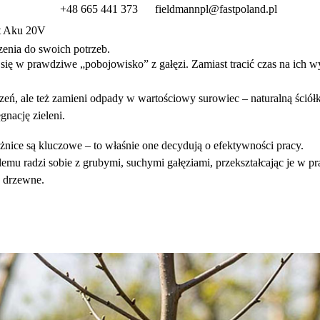
+48 665 441 373
fieldmannpl@fastpoland.pl
t Aku 20V
zenia do swoich potrzeb.
się w prawdziwe „pobojowisko” z gałęzi. Zamiast tracić czas na ich wy
trzeń, ale też zamieni odpady w wartościowy surowiec – naturalną ści
gnację zieleni.
nice są kluczowe – to właśnie one decydują o efektywności pracy.
emu radzi sobie z grubymi, suchymi gałęziami, przekształcając je w p
y drzewne.