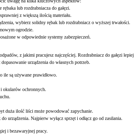
ócić uwagę na kilka kluczowych aspektów:
 rębaka lub rozdrabniacza do gałęzi.
sprawniej z większą ilością materiału.
ządzenia, wybierz solidny rębak lub rozdrabniacz o wyższej trwałości.
domowym ogrodzie.
posażone w odpowiednie systemy zabezpieczeń.
odpadów, z jakimi pracujesz najczęściej.
Rozdrabniacz do gałęzi
lepiej
t dopasowanie urządzenia do własnych potrzeb.
 o ile są używane prawidłowo.
 i okularów ochronnych.
łuchu.
byt duża ilość liści może powodować zapychanie.
do urządzenia. Najpierw wyłącz sprzęt i odłącz go od zasilania.
iej i bezawaryjnej pracy.