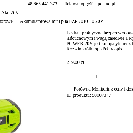
+48 665 441 373
fieldmannpl@fastpoland.pl
t Aku 20V
atorowe
Akumulatorowa mini piła FZP 70101-0 20V
Lekka i praktyczna bezprzewodowa
łańcuchowym i wagą zaledwie 1 kg 
POWER 20V jest kompatybilny z ki
pracę.
Rozwiń krótki opis
Pełny opis
219,00 zł
Porównaj
Monitoring ceny i dos
ID produktu: 50007347