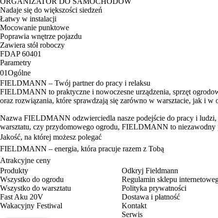
ORGANIZATOR DO SAMOCHODÓW
Nadaje się do większości siedzeń
Łatwy w instalacji
Mocowanie punktowe
Poprawia wnętrze pojazdu
Zawiera stół roboczy
FDAP 60401
Parametry
01
Ogólne
FIELDMANN – Twój partner do pracy i relaksu
FIELDMANN to praktyczne i nowoczesne urządzenia, sprzęt ogrodowy 
oraz rozwiązania, które sprawdzają się zarówno w warsztacie, jak i w 
Nazwa FIELDMANN odzwierciedla nasze podejście do pracy i ludzi, któ
warsztatu, czy przydomowego ogrodu, FIELDMANN to niezawodny pa
Jakość, na której możesz polegać
FIELDMANN – energia, która pracuje razem z Tobą
Atrakcyjne ceny
Produkty
Odkryj Fieldmann
Wszystko do ogrodu
Regulamin sklepu internetowe
Wszystko do warsztatu
Polityka prywatności
Fast Aku 20V
Dostawa i płatność
Wakacyjny Festiwal
Kontakt
Serwis