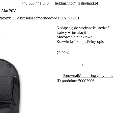
+48 665 441 373
fieldmannpl@fastpoland.pl
t Aku 20V
zatorzy
Akcesoria samochodowe FDAP 60401
Nadaje się do większości siedzeń
Łatwy w instalacji
Mocowanie punktowe
Poprawia wnętrze pojazdu
Rozwiń krótki opis
Pełny opis
Zawiera stół roboczy
79,00 zł
Porównaj
Monitoring ceny i dos
ID produktu: 50003906