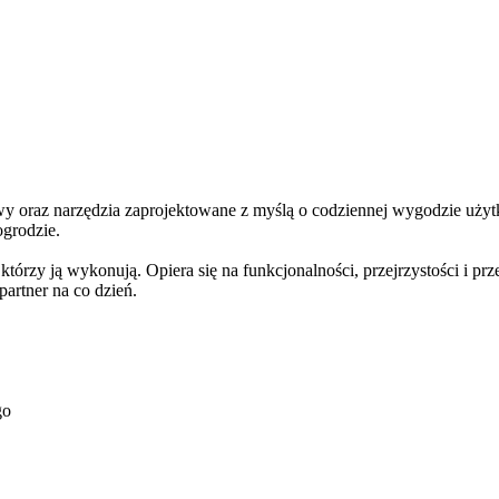
oraz narzędzia zaprojektowane z myślą o codziennej wygodzie użytk
ogrodzie.
rzy ją wykonują. Opiera się na funkcjonalności, przejrzystości i prz
rtner na co dzień.
go