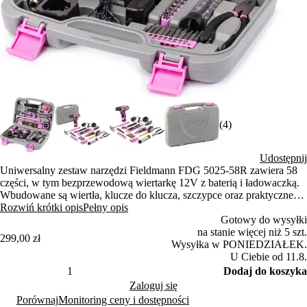
(4)
Udostępnij
Uniwersalny zestaw narzędzi Fieldmann FDG 5025-58R zawiera 58
części, w tym bezprzewodową wiertarkę 12V z baterią i ładowaczką.
Wbudowane są wiertła, klucze do klucza, szczypce oraz praktyczne
akcesoria do napraw domowych. Wszystko jest przechowywane w
Rozwiń krótki opis
Pełny opis
solidnym futerału dla łatwego przenoszenia.
Gotowy do wysyłki
na stanie więcej niż 5 szt.
299,00 zł
Wysyłka w PONIEDZIAŁEK.
U Ciebie od 11.8.
Dodaj do koszyka
Zaloguj się
Porównaj
Monitoring ceny i dostępności