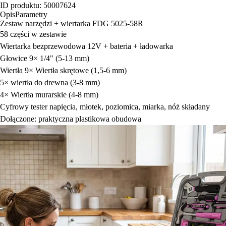
ID produktu: 50007624
Opis
Parametry
Zestaw narzędzi + wiertarka FDG 5025-58R
58 części w zestawie
Wiertarka bezprzewodowa 12V + bateria + ładowarka
Głowice 9× 1/4" (5-13 mm)
Wiertła 9× Wiertła skrętowe (1,5-6 mm)
5× wiertła do drewna (3-8 mm)
4× Wiertła murarskie (4-8 mm)
Cyfrowy tester napięcia, młotek, poziomica, miarka, nóż składany
Dołączone: praktyczna plastikowa obudowa