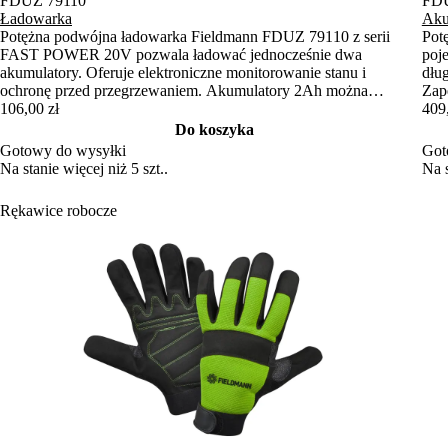
FDUZ 79110
FDU
Ładowarka
Aku
Potężna podwójna ładowarka Fieldmann FDUZ 79110 z serii
Pot
FAST POWER 20V pozwala ładować jednocześnie dwa
poj
akumulatory. Oferuje elektroniczne monitorowanie stanu i
dłu
ochronę przed przegrzewaniem. Akumulatory 2Ah można
Zap
naładować w zaledwie 60 minut.
106,00 zł
dio
409
703
Do koszyka
Gotowy do wysyłki
Got
Na stanie więcej niż 5 szt..
Na s
Rękawice robocze