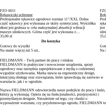
FZO 6011
FZO
Rękawiczki ochronne
Ręk
Profesjonalne rękawice ogrodowe rozmiar 11"/XXL Dolna
Pro
część rękawicy jest wykonana ze skóry syntetycznej. Wyściółka
ręk
dłoni jest grubsza w celu maksymalnej absorbcji wibracji
jes
maszyn silnikowych. Górna część jest wykonana z
sil
elastycznego neoprenu, a palce są pokryte skórą syntetyczną.
35,00 zł
neo
35,0
Rękawiczki można również przymocować za pomocą taśmy
moż
Do koszyka
Velcro, co zapobiegnie ich ślizganiu.
zapo
Gotowy do wysyłki
Got
Na stanie więcej niż 5 szt..
Na s
FIELDMANN – Twój partner do pracy i relaksu
FIELDMANN to praktyczne i nowoczesne urządzenia, sprzęt
ogrodowy oraz narzędzia zaprojektowane z myślą o codziennej
wygodzie użytkowania. Marka stawia na ergonomiczny design,
intuicyjną obsługę oraz rozwiązania, które sprawdzają się zarówno w
warsztacie, jak i w ogrodzie.
Nazwa FIELDMANN odzwierciedla nasze podejście do pracy i ludzi,
którzy ją wykonują. Opiera się na funkcjonalności, przejrzystości i
przemyślanym designie. Niezależnie od tego, czy chodzi o
wyposażenie warsztatu, czy przydomowego ogrodu, FIELDMANN to