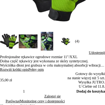
(4)
Udostępnij
Profesjonalne rękawice ogrodowe rozmiar 11"/XXL
Dolna część rękawicy jest wykonana ze skóry syntetycznej.
Wyściółka dłoni jest grubsza w celu maksymalnej absorbcji wibracji
maszyn silnikowych.
Rozwiń krótki opis
Pełny opis
Górna część jest wykonana z elastycznego neoprenu, a palce są
Gotowy do wysyłki
pokryte skórą syntetyczną.
na stanie więcej niż 5 szt.
35,00 zł
Rękawiczki można również przymocować za pomocą taśmy Velcro,
Wysyłka JUTRO.
co zapobiegnie ich ślizganiu.
U Ciebie od 11.8.
Dodaj do koszyka
Zaloguj się
Porównaj
Monitoring ceny i dostępności