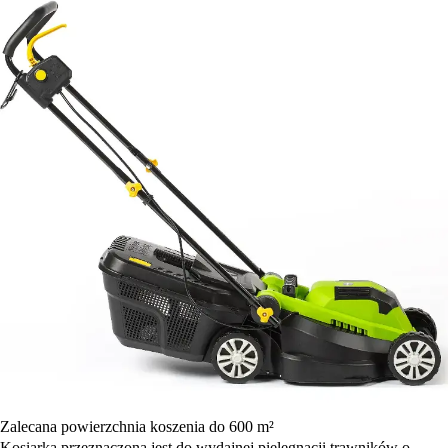
Zalecana powierzchnia koszenia do 600 m²
Kosiarka przeznaczona jest do wydajnej pielęgnacji trawników o