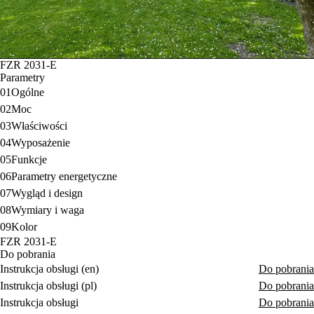
FZR 2031-E
Parametry
01
Ogólne
02
Moc
03
Właściwości
04
Wyposażenie
05
Funkcje
06
Parametry energetyczne
07
Wygląd i design
08
Wymiary i waga
09
Kolor
FZR 2031-E
Do pobrania
Instrukcja obsługi (en)
Do pobrania
Instrukcja obsługi (pl)
Do pobrania
Instrukcja obsługi
Do pobrania