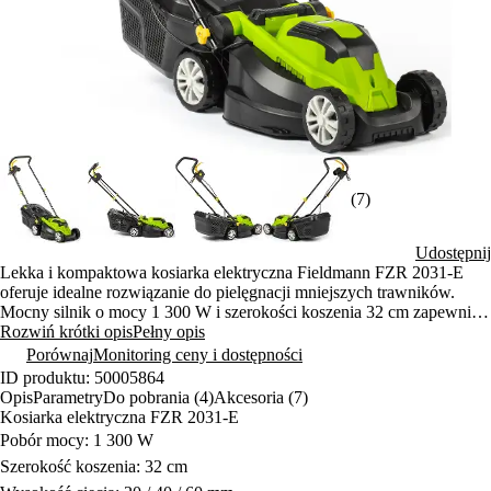
(7)
Udostępnij
Lekka i kompaktowa kosiarka elektryczna Fieldmann FZR 2031-E
oferuje idealne rozwiązanie do pielęgnacji mniejszych trawników.
Mocny silnik o mocy 1 300 W i szerokości koszenia 32 cm zapewnia
wydajne koszenie. Dzięki koszowi zbiorczemu o pojemności 30 l
Rozwiń krótki opis
Pełny opis
czyszczenie jest szybkie i wygodne.
Porównaj
Monitoring ceny i dostępności
ID produktu: 50005864
Opis
Parametry
Do pobrania (4)
Akcesoria (7)
Kosiarka elektryczna FZR 2031-E
Pobór mocy: 1 300 W
Szerokość koszenia: 32 cm