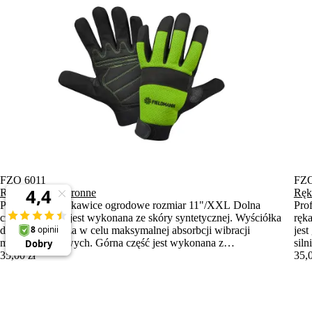
FZO 6011
FZO
Rękawiczki ochronne
Ręk
Profesjonalne rękawice ogrodowe rozmiar 11"/XXL Dolna
Pro
część rękawicy jest wykonana ze skóry syntetycznej. Wyściółka
ręk
dłoni jest grubsza w celu maksymalnej absorbcji wibracji
jes
maszyn silnikowych. Górna część jest wykonana z
sil
elastycznego neoprenu, a palce są pokryte skórą syntetyczną.
35,00 zł
neo
35,0
Rękawiczki można również przymocować za pomocą taśmy
moż
Do koszyka
Velcro, co zapobiegnie ich ślizganiu.
zapo
Gotowy do wysyłki
Got
Na stanie więcej niż 5 szt..
Na s